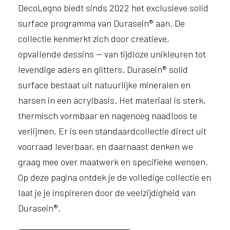
e
DecoLegno biedt sinds 2022 het exclusieve solid
l
surface programma van Durasein® aan. De
p
e
collectie kenmerkt zich door creatieve,
n
opvallende dessins — van tijdloze unikleuren tot
?
levendige aders en glitters. Durasein® solid
V
o
surface bestaat uit natuurlijke mineralen en
o
harsen in een acrylbasis. Het materiaal is sterk,
r
thermisch vormbaar en nagenoeg naadloos te
e
e
verlijmen. Er is een standaardcollectie direct uit
n
voorraad leverbaar, en daarnaast denken we
o
p
graag mee over maatwerk en specifieke wensen.
t
Op deze pagina ontdek je de volledige collectie en
i
laat je je inspireren door de veelzijdigheid van
m
a
Durasein®.
l
e