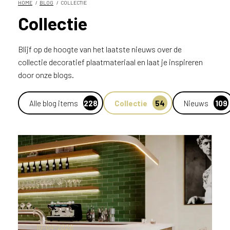
HOME
BLOG
COLLECTIE
n
Collectie
?
V
o
Blijf op de hoogte van het laatste nieuws over de
o
collectie decoratief plaatmateriaal en laat je inspireren
r
door onze blogs.
e
e
n
Alle blog items
228
Collectie
54
Nieuws
109
o
p
t
i
m
a
l
e
s
e
r
10-04-2026