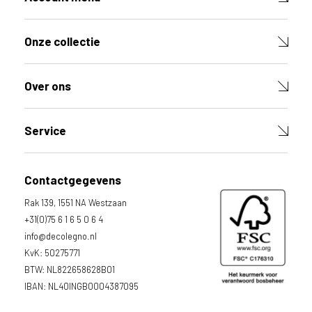
Onze collectie
Over ons
Service
Contactgegevens
Rak 139, 1551 NA Westzaan
+31(0)75 6 1 6 5 0 6 4
info@decolegno.nl
KvK: 50275771
BTW: NL822658628B01
IBAN: NL40INGB0004387095