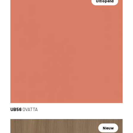
Uitlopend
UB56
OVATTA
Nieuw