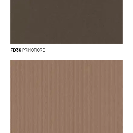
FD36
PRIMOFIORE