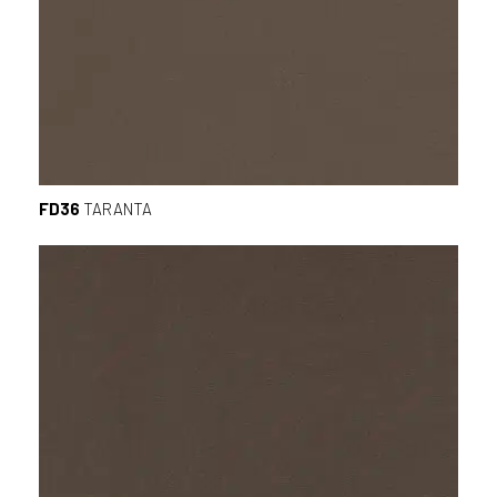
FD36
TARANTA