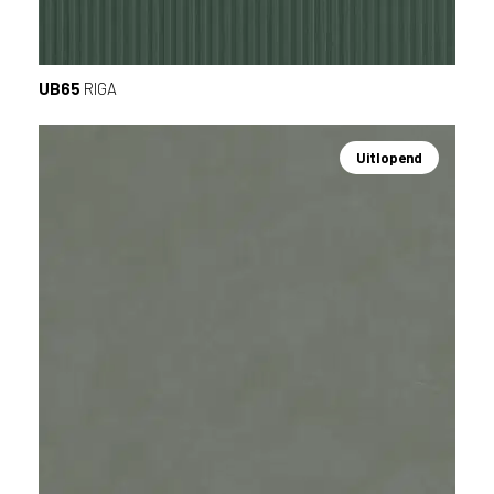
UB65
RIGA
Uitlopend