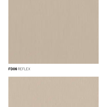
FD06
REFLEX