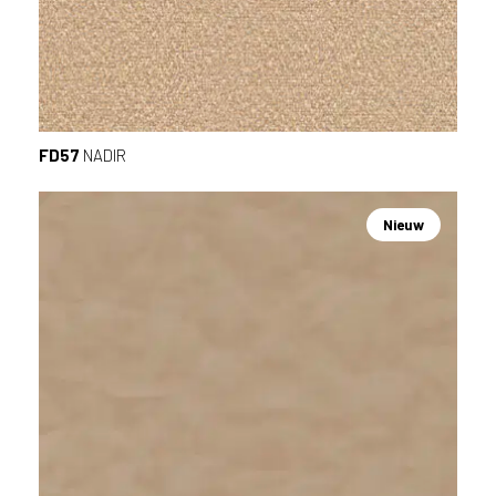
FD57
NADIR
Nieuw