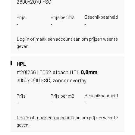
2800x2070 FSC
u
i
Beschikbaarheid
Prijs
Prijs per m2
k
-
e
-
-
n
v
Log in
of
maak een account
aan om prijzen weer te
a
geven.
n
h
HPL
e
t
#201266
|
FD62 Alpaca HPL
0,
8mm
l
3050x1300 FSC, zonder overlay
a
n
Beschikbaarheid
Prijs
Prijs per m2
d
-
-
-
w
a
a
Log in
of
maak een account
aan om prijzen weer te
r
geven.
j