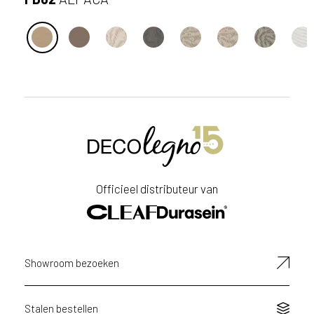
S
t
u
u
r
Officieel distributeur van
e
e
n
a
a
Showroom bezoeken
n
v
r
a
Stalen bestellen