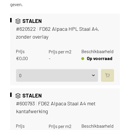
v
geven.
i
c
STALEN
e
r
#620522
|
FD62 Alpaca HPL Staal A4,
a
zonder overlay
d
e
Prijs
Beschikbaarheid
Prijs per m2
n
€
0,00
Op voorraad
-
w
i
j
j
e
a
STALEN
a
#600793
|
FD62 Alpaca Staal A4 met
n
kantafwerking
d
e
D
Prijs
Beschikbaarheid
Prijs per m2