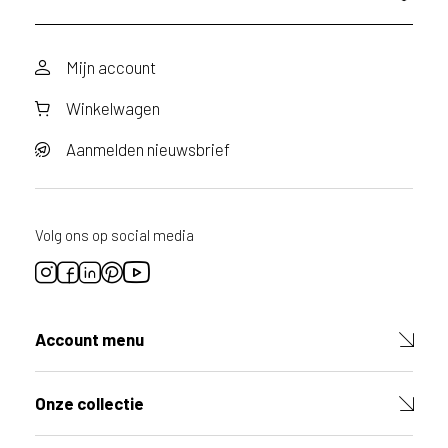
a
g
d
Mijn account
o
o
Winkelwagen
r
v
o
Aanmelden nieuwsbrief
o
r
d
i
Volg ons op social media
t
p
r
o
d
Account menu
u
c
t
Onze collectie
V
u