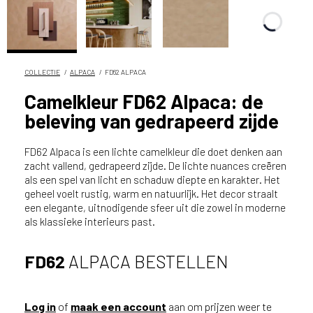
n
?
V
o
o
COLLECTIE
ALPACA
FD62 ALPACA
r
Camelkleur FD62 Alpaca: de
e
beleving van gedrapeerd zijde
e
n
o
FD62 Alpaca is een lichte camelkleur die doet denken aan
p
zacht vallend, gedrapeerd zijde. De lichte nuances creëren
als een spel van licht en schaduw diepte en karakter. Het
t
geheel voelt rustig, warm en natuurlijk. Het decor straalt
i
een elegante, uitnodigende sfeer uit die zowel in moderne
m
als klassieke interieurs past.
a
l
e
FD62
ALPACA BESTELLEN
s
e
r
Log in
of
maak een account
aan om prijzen weer te