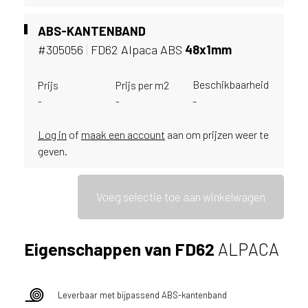
ë
o
ABS-KANTENBAND
f
#305056
|
FD62 Alpaca ABS
48x1mm
N
e
Beschikbaarheid
Prijs
Prijs per m2
d
-
-
-
e
r
Log in
of
maak een account
aan om prijzen weer te
l
a
geven.
n
d
?
Voeg selectie toe aan winkelwagen
Eigenschappen van FD62
ALPACA
Leverbaar met bijpassend ABS-kantenband