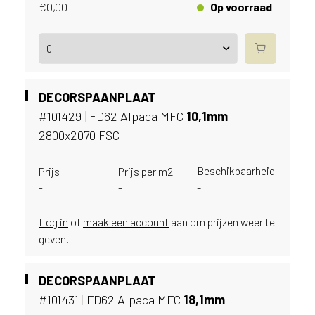
e
€
0,00
Op voorraad
-
c
o
L
e
g
n
DECORSPAANPLAAT
o
#101429
|
FD62 Alpaca MFC
10,
1mm
w
2800x2070 FSC
e
b
s
Beschikbaarheid
Prijs
Prijs per m2
i
-
-
-
t
e
Log in
of
maak een account
aan om prijzen weer te
t
geven.
e
g
e
DECORSPAANPLAAT
b
#101431
|
FD62 Alpaca MFC
18,
1mm
r