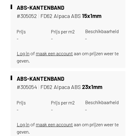
i
ABS-KANTENBAND
j
g
#305052
|
FD62 Alpaca ABS
15x1mm
e
v
Beschikbaarheid
Prijs
Prijs per m2
e
-
-
-
s
t
Log in
of
maak een account
aan om prijzen weer te
i
geven.
g
d
b
ABS-KANTENBAND
e
#305054
|
FD62 Alpaca ABS
23x1mm
n
t
.
Beschikbaarheid
Prijs
Prijs per m2
B
-
-
-
e
l
Log in
of
maak een account
aan om prijzen weer te
g
geven.
i