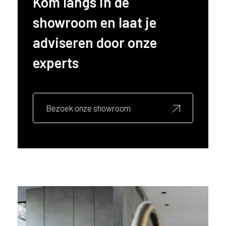
Kom langs in de
ë
showroom en laat je
o
f
adviseren door onze
N
e
experts
d
e
r
l
Bezoek onze showroom
a
n
d
?