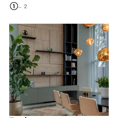
1
2
...