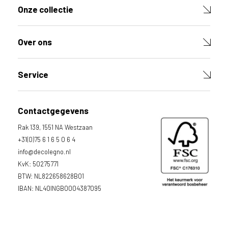
Onze collectie
Over ons
Service
Contactgegevens
Rak 139, 1551 NA Westzaan
+31(0)75 6 1 6 5 0 6 4
info@decolegno.nl
KvK: 50275771
BTW: NL822658628B01
IBAN: NL40INGB0004387095