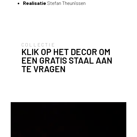
v
Realisatie
Stefan Theunissen
i
c
e
r
a
d
COLLECTIE
KLIK OP HET DECOR OM
e
n
EEN GRATIS STAAL AAN
w
TE VRAGEN
i
j
j
e
a
a
n
d
e
D