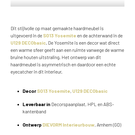
n
Haardmeubel uitgevoerd in
?
Yosemite S013 en U129
V
DECObasic
o
Dit stijlvolle op maat gemaakte haardmeubel is
o
uitgevoerd in de
S013 Yosemite
en de achterwand in de
r
U129 DECObasic
. De Yosemite is een decor wat direct
e
een warme sfeer geeft aan een ruimte vanwege de warme
e
bruine houten uitstraling. Het ontwerp van dit
n
haardmeubel is asymmetrisch en daardoor een echte
o
p
eyecatcher in dit interieur.
t
i
Decor
S013 Yosemite
,
U129 DECObasic
m
a
Leverbaar in
Decorspaanplaat, HPL en ABS-
l
e
kantenband
s
e
Ontwerp
DIEVORM Interieurbouw
, Arnhem (GD)
r