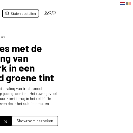
Stalen bestellen
 ARES
es met de
ing van
k in een
d groene tint
tstraling van traditioneel
rijsde groen tint. Het ruwe gevoel
r komt terug in het reliëf. De
even door het subtiele mat en
n
Showroom bezoeken