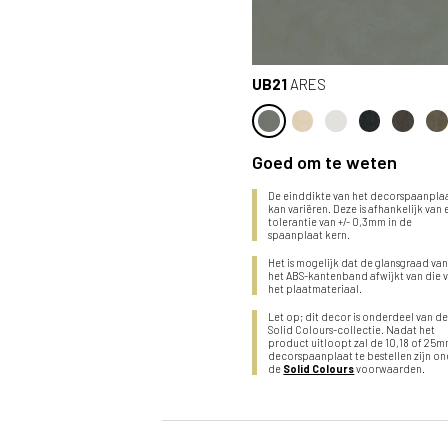
UB21
ARES
Goed om te weten
De einddikte van het decorspaanpla
kan variëren. Deze is afhankelijk van
tolerantie van +/- 0,3mm in de
spaanplaat kern.
Het is mogelijk dat de glansgraad va
het ABS-kantenband afwijkt van die 
het plaatmateriaal.
Let op; dit decor is onderdeel van d
Solid Colours-collectie. Nadat het
product uitloopt zal de 10,18 of 25
decorspaanplaat te bestellen zijn o
de
Solid Colours
voorwaarden.