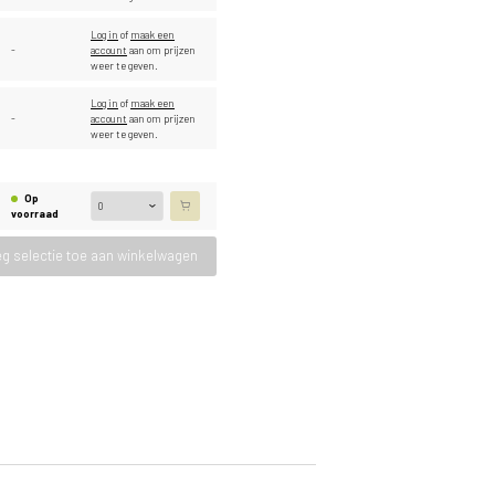
Log in
of
maak een
-
account
aan om prijzen
weer te geven.
Log in
of
maak een
-
account
aan om prijzen
weer te geven.
Op
voorraad
g selectie toe aan winkelwagen