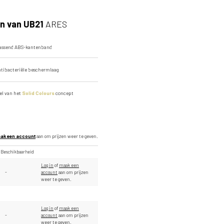
Hele plaatafbeelding
n van UB21
ARES
passend ABS-kantenband
ntibacteriële beschermlaag
eel van het
Solid Colours
concept
ak een account
aan om prijzen weer te geven.
Beschikbaarheid
Log in
of
maak een
-
account
aan om prijzen
weer te geven.
Log in
of
maak een
-
account
aan om prijzen
weer te geven.