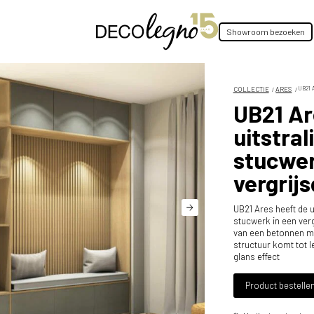
Showroom bezoeken
COLLECTIE
ARES
UB21
UB21 Ar
uitstral
stucwer
vergrijs
UB21 Ares heeft de ui
stucwerk in een verg
van een betonnen muu
structuur komt tot l
glans effect
Product bestelle