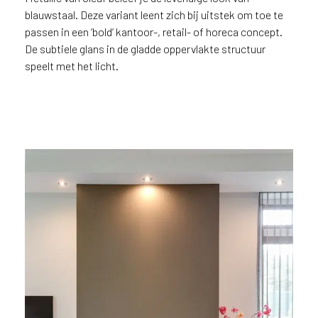
blauwstaal. Deze variant leent zich bij uitstek om toe te
ë
o
passen in een ‘bold’ kantoor-, retail- of horeca concept.
f
De subtiele glans in de gladde oppervlakte structuur
N
speelt met het licht.
e
d
e
r
l
a
n
d
?