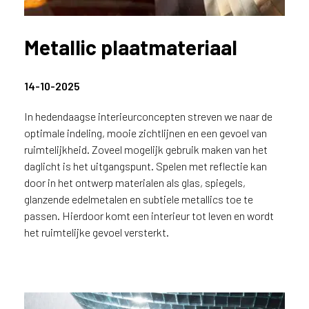
n
?
Metallic plaatmateriaal
V
o
o
14-10-2025
r
e
In hedendaagse interieurconcepten streven we naar de
e
n
optimale indeling, mooie zichtlijnen en een gevoel van
o
ruimtelijkheid. Zoveel mogelijk gebruik maken van het
p
daglicht is het uitgangspunt. Spelen met reflectie kan
t
door in het ontwerp materialen als glas, spiegels,
i
glanzende edelmetalen en subtiele metallics toe te
m
passen. Hierdoor komt een interieur tot leven en wordt
a
het ruimtelijke gevoel versterkt.
l
e
s
e
r