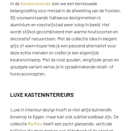
In de
keukentrends
zien we een hernieuwde
belangstelling voor metaal in de afwerking van de fronten.
Bij vooraanstaande Italiaanse designmerken is
aluminium en roestvrijstaal weer volop in beeld. Het
wordt stijlvol gecombineerd met warme houtsoorten en
decoratief natuursteen. Met de collectie Idea in elegant
grijs of warm koper heb je een passend alternatief voor
deze echte metalen en creëer je een eigentijds
keukenontwerp. Met de rosé gouden, vergrijsde groen en
goudgele variant verras je in spraakmakende retail- of
horecaconcepten.
LUXE KASTENINTERIEURS
Luxe in interieur design hoeft er niet altijd duimendik
bovenop te liggen, maar kan ook subtiel voelbaar zijn. De
collectie
Reflex
heeft een zacht glanzende, verticale
belijning die doet denken aan zijdedraad of de stroken