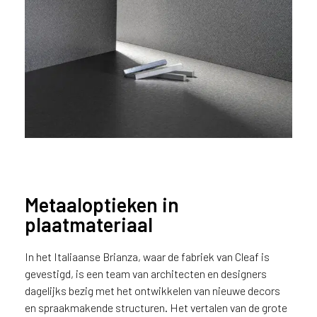
u
i
k
e
n
v
a
n
h
e
t
l
a
Metaaloptieken in
n
plaatmateriaal
d
Cleaf textuur Idea
w
In het Italiaanse Brianza, waar de fabriek van Cleaf is
a
gevestigd, is een team van architecten en designers
a
dagelijks bezig met het ontwikkelen van nieuwe decors
r
j
en spraakmakende structuren. Het vertalen van de grote