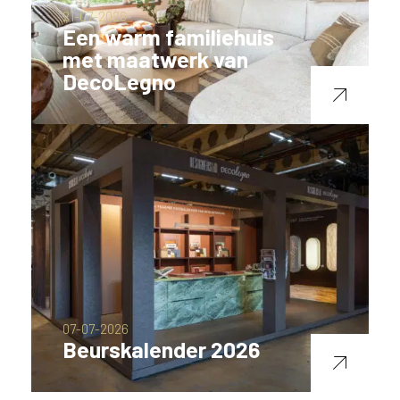
21-07-2026
Een warm familiehuis
met maatwerk van
DecoLegno
07-07-2026
Beurskalender 2026