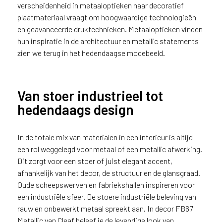
i
verscheidenheid in metaaloptieken naar decoratief
j
plaatmateriaal vraagt om hoogwaardige technologieën
g
en geavanceerde druktechnieken. Metaaloptieken vinden
e
hun inspiratie in de architectuur en metallic statements
v
zien we terug in het hedendaagse modebeeld.
e
s
t
i
Van stoer industrieel tot
g
hedendaags design
d
b
e
In de totale mix van materialen in een interieur is altijd
n
een rol weggelegd voor metaal of een metallic afwerking.
t
Dit zorgt voor een stoer of juist elegant accent,
.
afhankelijk van het decor, de structuur en de glansgraad.
B
Oude scheepswerven en fabriekshallen inspireren voor
e
een industriële sfeer. De stoere industriële beleving van
l
rauw en onbewerkt metaal spreekt aan. In decor FB67
g
Metallic van Cleaf beleef je de levendige look van
i