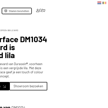
Stalen bestellen
DM1034 BOULEVARD
urface DM1034
rd is
 lila
evard van Durasein®, voorheen
s een vergrijsde lila. Met deze
rface geef je een touch of colour
oncept.
n
Showroom bezoeken
n van
DM1034