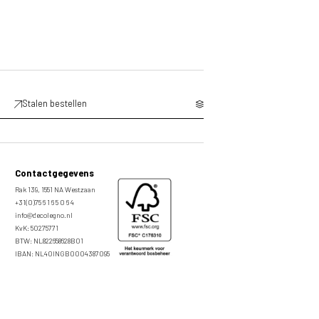
Stalen bestellen
Contactgegevens
Rak 139, 1551 NA Westzaan
+31(0)75 6 1 6 5 0 6 4
info@decolegno.nl
KvK: 50275771
BTW: NL822658628B01
IBAN: NL40INGB0004387095