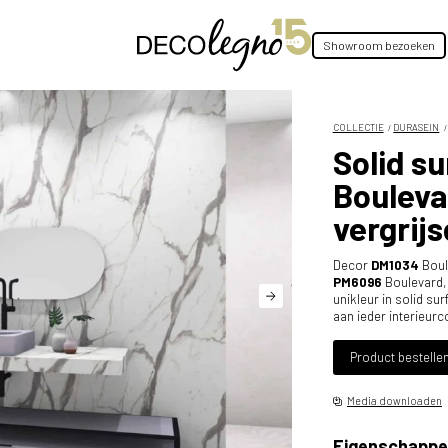
Showroom bezoeken
COLLECTIE
DURASEIN
Solid s
Bouleva
vergrijsd
Decor
DM1034
Boul
PM6096
Boulevard, i
unikleur in solid su
aan ieder interieurc
Product bestelle
Media downloaden
Eigenschappe