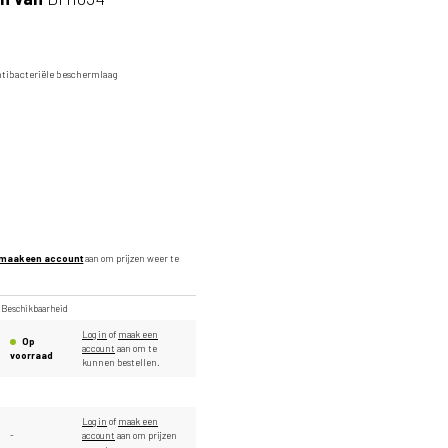
Hele plaatafbeelding
ntibacteriële beschermlaag
maak een account
aan om prijzen weer te
Beschikbaarheid
Log in
of
maak een
Op
account
aan om te
voorraad
kunnen bestellen.
Log in
of
maak een
-
account
aan om prijzen