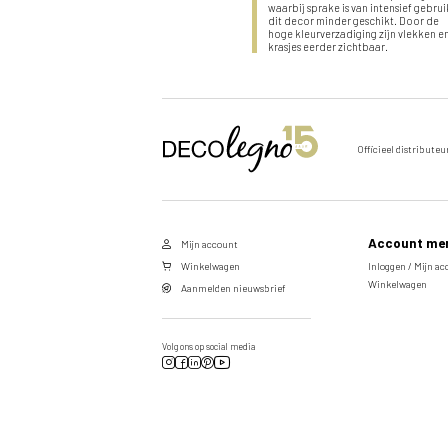
waarbij sprake is van intensief gebruik
dit decor minder geschikt. Door de
hoge kleurverzadiging zijn vlekken e
krasjes eerder zichtbaar.
Stuur een aanvraag door voor
Officieel distributeu
dit product
Vul de velden hieronder in om een aanvraag te doen
naar het door u gekozen product.
Account me
Mijn account
Voornaam
Winkelwagen
Inloggen / Mijn a
Winkelwagen
Aanmelden nieuwsbrief
Achternaam
Volg ons op social media
Email
Telefoonnummer