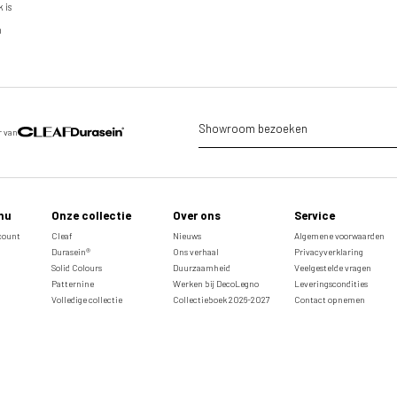
 is
n
Showroom bezoeken
r van
nu
Onze collectie
Over ons
Service
ccount
Cleaf
Nieuws
Algemene voorwaarden
Durasein®
Ons verhaal
Privacyverklaring
Solid Colours
Duurzaamheid
Veelgestelde vragen
Patternine
Werken bij DecoLegno
Leveringscondities
Volledige collectie
Collectieboek 2026-2027
Contact opnemen