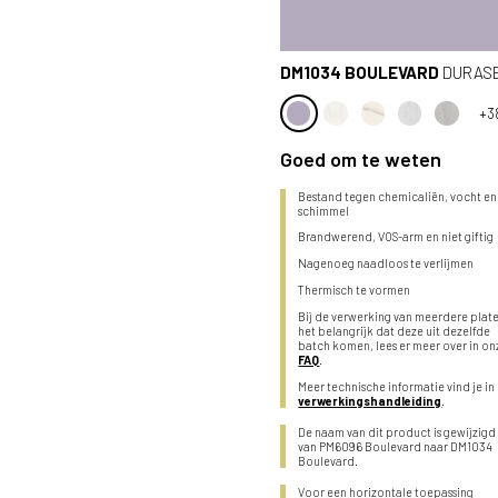
DM1034 BOULEVARD
DURASE
+3
Goed om te weten
Bestand tegen chemicaliën, vocht en
schimmel
Brandwerend, VOS-arm en niet giftig
Nagenoeg naadloos te verlijmen
Thermisch te vormen
Bij de verwerking van meerdere plate
het belangrijk dat deze uit dezelfde
batch komen, lees er meer over in on
FAQ
.
Meer technische informatie vind je in
verwerkingshandleiding
.
De naam van dit product is gewijzigd
van PM6096 Boulevard naar DM1034
Boulevard.
Voor een horizontale toepassing