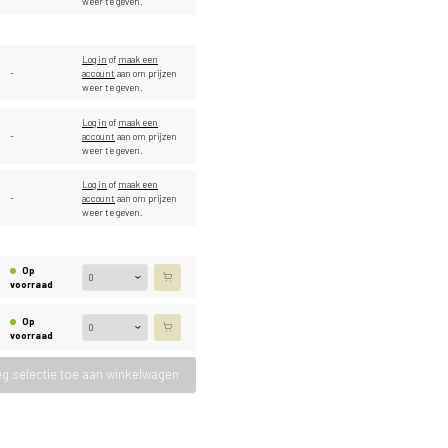
weer te geven.
Log in
of
maak een
-
account
aan om prijzen
weer te geven.
Log in
of
maak een
-
account
aan om prijzen
weer te geven.
Log in
of
maak een
-
account
aan om prijzen
weer te geven.
Op
voorraad
Op
voorraad
g selectie toe aan winkelwagen