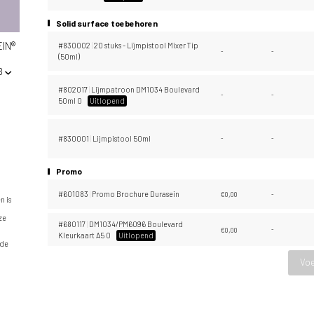
Solid surface toebehoren
IN®
#830002
|
20 stuks - Lijmpistool Mixer Tip
-
-
(50ml)
8
#802017
|
Lijmpatroon DM1034 Boulevard
-
-
50ml 0
Uitlopend
#830001
|
Lijmpistool 50ml
-
-
Promo
#601083
|
Promo Brochure Durasein
€
0,00
-
n is
ze
#680117
|
DM1034/PM6096 Boulevard
€
0,00
-
Kleurkaart A5 0
Uitlopend
 de
Voe