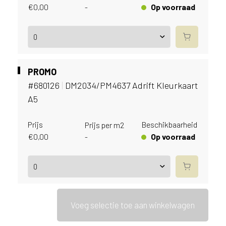
i
€
0,00
Op voorraad
-
j
g
e
v
e
s
PROMO
t
#680126
|
DM2034/PM4637 Adrift Kleurkaart
i
A5
g
d
Prijs
Beschikbaarheid
Prijs per m2
b
e
€
0,00
Op voorraad
-
n
t
.
B
e
l
Voeg selectie toe aan winkelwagen
g
i