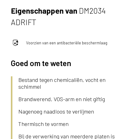
ë
Eigenschappen van
DM2034
o
f
ADRIFT
N
e
d
Voorzien van een antibacteriële beschermlaag
e
r
l
Goed om te weten
a
n
Bestand tegen chemicaliën, vocht en
d
schimmel
?
Brandwerend, VOS-arm en niet giftig
Nagenoeg naadloos te verlijmen
Thermisch te vormen
Bij de verwerking van meerdere platen is