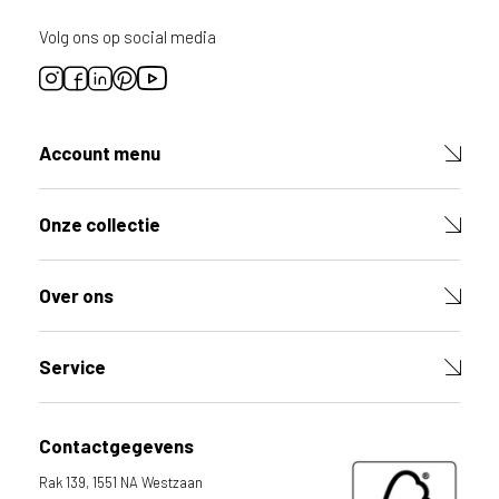
d
i
Volg ons op social media
t
p
r
o
d
Account menu
u
c
t
Onze collectie
V
u
l
Over ons
d
e
v
e
Service
l
d
e
Contactgegevens
n
h
Rak 139, 1551 NA Westzaan
i