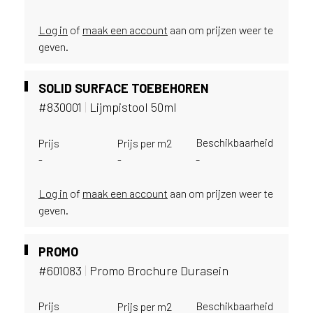
u
i
Log in
of
maak een account
aan om prijzen weer te
k
geven.
e
n
v
SOLID SURFACE TOEBEHOREN
a
#830001
|
Lijmpistool 50ml
n
h
Beschikbaarheid
Prijs
Prijs per m2
e
-
-
-
t
l
Log in
of
maak een account
aan om prijzen weer te
a
n
geven.
d
w
PROMO
a
#601083
|
Promo Brochure Durasein
a
r
j
Prijs
Beschikbaarheid
Prijs per m2