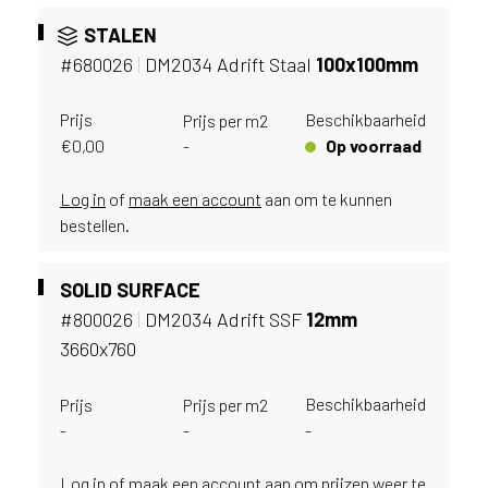
v
i
STALEN
c
#680026
|
DM2034 Adrift Staal
100x100mm
e
r
Prijs
Beschikbaarheid
Prijs per m2
a
€
0,00
Op voorraad
-
d
e
Log in
of
maak een account
aan om te kunnen
n
w
bestellen.
i
j
SOLID SURFACE
j
#800026
|
DM2034 Adrift SSF
12mm
e
a
3660x760
a
n
Beschikbaarheid
Prijs
Prijs per m2
d
-
-
-
e
D
Log in
of
maak een account
aan om prijzen weer te