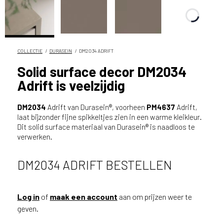
n
?
V
o
o
COLLECTIE
DURASEIN
DM2034 ADRIFT
r
Solid surface decor DM2034
e
Adrift is veelzijdig
e
n
o
DM2034
Adrift van Durasein®, voorheen
PM4637
Adrift,
p
laat bijzonder fijne spikkeltjes zien in een warme kleikleur.
Dit solid surface materiaal van Durasein® is naadloos te
t
verwerken.
i
m
a
DM2034 ADRIFT BESTELLEN
l
e
s
Log in
of
maak een account
aan om prijzen weer te
e
geven.
r