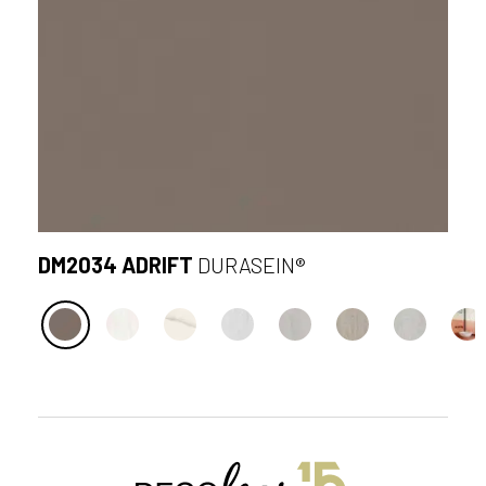
DM2034 ADRIFT
DURASEIN®
S
t