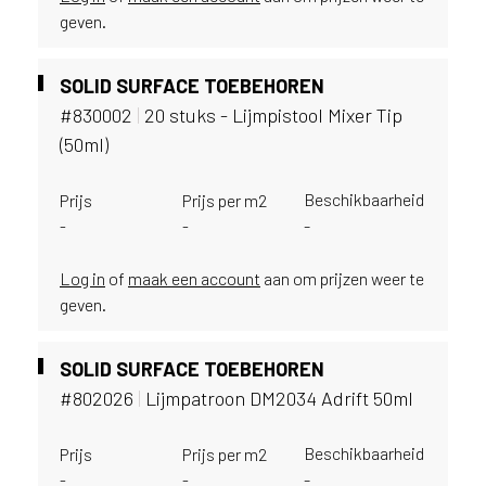
e
geven.
c
o
L
SOLID SURFACE TOEBEHOREN
e
#830002
|
20 stuks - Lijmpistool Mixer Tip
g
(50ml)
n
o
w
Beschikbaarheid
Prijs
Prijs per m2
e
-
-
-
b
s
Log in
of
maak een account
aan om prijzen weer te
i
geven.
t
e
t
SOLID SURFACE TOEBEHOREN
e
#802026
|
Lijmpatroon DM2034 Adrift 50ml
g
e
Beschikbaarheid
b
Prijs
Prijs per m2
r
-
-
-