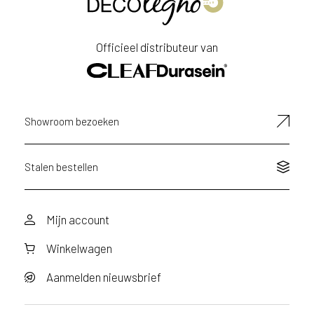
u
u
r
Officieel distributeur van
e
e
n
a
a
Showroom bezoeken
n
v
r
a
Stalen bestellen
a
g
d
Mijn account
o
o
Winkelwagen
r
v
o
Aanmelden nieuwsbrief
o
r