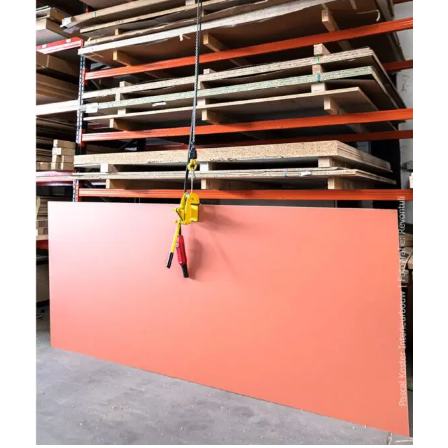
u
i
k
e
n
v
a
n
h
e
t
l
a
n
d
w
a
a
r
j