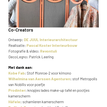
Co-Creators
Ontwerp:
DE JUUL Interieurarchitectuur
Realisatie:
Pascal Koster Interieurbouw
Fotografie & video:
Revontuli
DecoLegno: Patrick Leering
Met dank aan:
Patrick Leering, Juliëtte van der
Hulst en Pascal Koster
Kobe Fab
: Stof Monroe-2 voor kimono
Wilhelmina van Aerssen Agenturen
: stof Metropolis
van Nobilis voor poefje
Prodinter
: knopjes lades make-up tafel en pootjes
kamerscherm
Häfele
: scharnieren kamerscherm