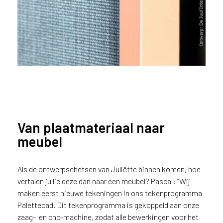
ë
o
f
N
e
d
e
r
l
a
n
Van plaatmateriaal naar
d
meubel
?
De ronde vormen van het
Als de ontwerpschetsen van Juliëtte binnen komen, hoe
kamerscherm waren een
vertalen jullie deze dan naar een meubel? Pascal: “Wij
uitdaging voor Pasal
maken eerst nieuwe tekeningen in ons tekenprogramma
Palettecad. Dit tekenprogramma is gekoppeld aan onze
zaag- en cnc-machine, zodat alle bewerkingen voor het