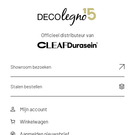
e
l
g
i
ë
Officieel distributeur van
o
f
N
e
d
Showroom bezoeken
e
r
l
Stalen bestellen
a
n
d
?
Mijn account
Winkelwagen
Aanmelden nieuwsbrief