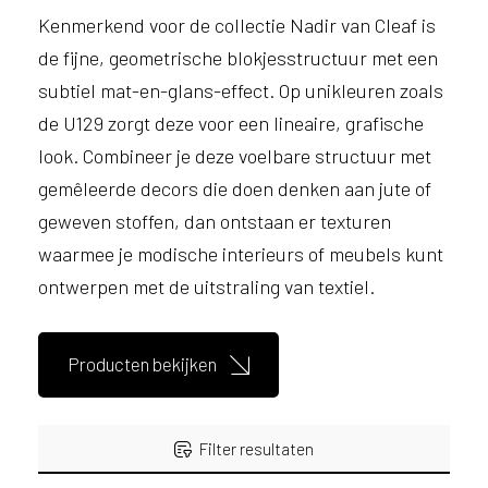
e
Kenmerkend voor de collectie Nadir van Cleaf is
l
p
de fijne, geometrische blokjesstructuur met een
e
subtiel mat-en-glans-effect. Op unikleuren zoals
n
de U129 zorgt deze voor een lineaire, grafische
?
V
look. Combineer je deze voelbare structuur met
o
gemêleerde decors die doen denken aan jute of
o
geweven stoffen, dan ontstaan er texturen
r
e
waarmee je modische interieurs of meubels kunt
e
ontwerpen met de uitstraling van textiel.
n
o
p
Producten bekijken
t
i
m
a
Filter resultaten
l
e