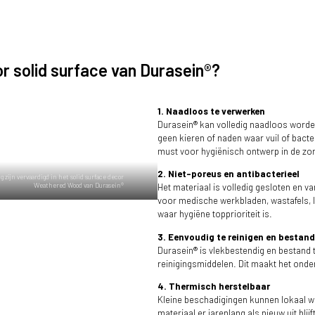
 solid surface van Durasein®?
1. Naadloos te verwerken
Durasein® kan volledig naadloos worden
geen kieren of naden waar vuil of bact
must voor hygiënisch ontwerp in de zo
2. Niet-poreus en antibacterieel
g zijn vervaardigd in het solid surface decor
Weathered Wood van Durasein®
Het materiaal is volledig gesloten en va
voor medische werkbladen, wastafels, 
waar hygiëne topprioriteit is.
3. Eenvoudig te reinigen en bestan
Durasein® is vlekbestendig en bestand 
reinigingsmiddelen. Dit maakt het onde
4. Thermisch herstelbaar
Kleine beschadigingen kunnen lokaal w
materiaal er jarenlang als nieuw uit blij