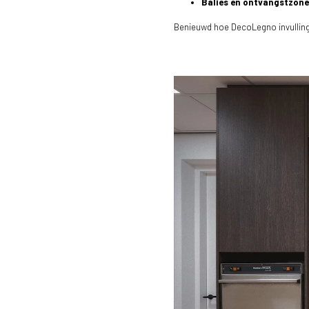
Balies en ontvangstzon
Benieuwd hoe DecoLegno invullin