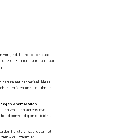
 verlijmd. Hierdoor ontstaan er
eriën zich kunnen ophopen – een
rg.
n nature antibacterieel. Ideaal
laboratoria en andere ruimtes
d tegen chemicaliën
tegen vocht en agressieve
rhoud eenvoudig en efficiënt.
orden hersteld, waardoor het
ft zien – duurzaam én