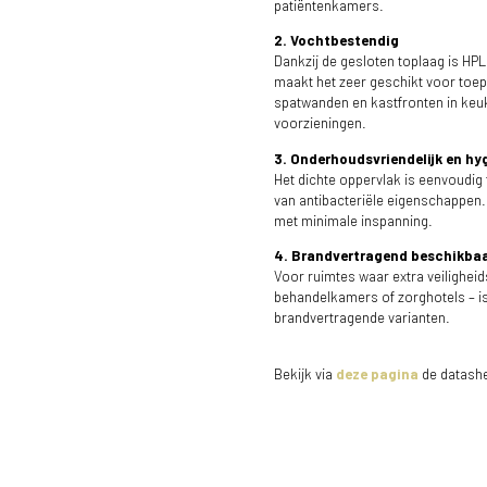
patiëntenkamers.
2. Vochtbestendig
Dankzij de gesloten toplaag is HPL
maakt het zeer geschikt voor toe
spatwanden en kastfronten in keuk
voorzieningen.
3. Onderhoudsvriendelijk en hy
Het dichte oppervlak is eenvoudig t
van antibacteriële eigenschappen. 
met minimale inspanning.
4. Brandvertragend beschikba
Voor ruimtes waar extra veiligheid
behandelkamers of zorghotels – is
brandvertragende varianten.
Bekijk via
deze pagina
de datashe