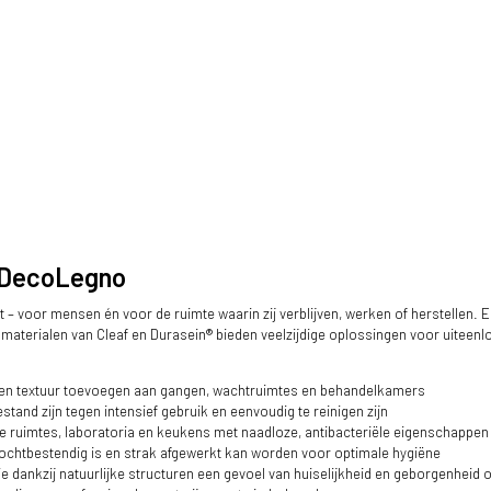
t DecoLegno
t – voor mensen én voor de ruimte waarin zij verblijven, werken of herstellen. E
e materialen van Cleaf en Durasein® bieden veelzijdige oplossingen voor uiteen
en textuur toevoegen aan gangen, wachtruimtes en behandelkamers
stand zijn tegen intensief gebruik en eenvoudig te reinigen zijn
 ruimtes, laboratoria en keukens met naadloze, antibacteriële eigenschappen
vochtbestendig is en strak afgewerkt kan worden voor optimale hygiëne
e dankzij natuurlijke structuren een gevoel van huiselijkheid en geborgenheid