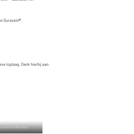
an Durasein®.
ve toplaag. Denk hierbij aan:
n de warme S158 Okobio