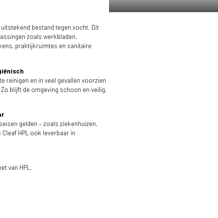
 uitstekend bestand tegen vocht. Dit
passingen zoals werkbladen,
ens, praktijkruimtes en sanitaire
giënisch
e reinigen en in veel gevallen voorzien
Zo blijft de omgeving schoon en veilig,
ar
seisen gelden – zoals ziekenhuizen,
 Cleaf HPL ook leverbaar in
et van HPL.