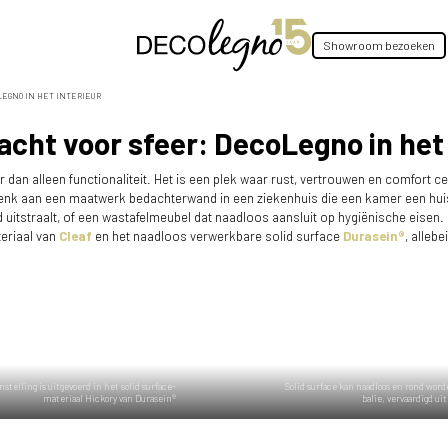
Showroom bezoeken
LEGNO IN HET INTERIEUR
cht voor sfeer: DecoLegno in het 
an alleen functionaliteit. Het is een plek waar rust, vertrouwen en comfort c
enk aan een maatwerk bedachterwand in een ziekenhuis die een kamer een huiseli
eid uitstraalt, of een wastafelmeubel dat naadloos aansluit op hygiënische eise
eriaal van
Cleaf
en het naadloos verwerkbare solid surface
Durasein®
, alleb
stelling is uitgevoerd in het solid surface-
Solid surface kan naadloos en rond worde
materiaal Hickory van Durasein®
balie, vervaardigd ui