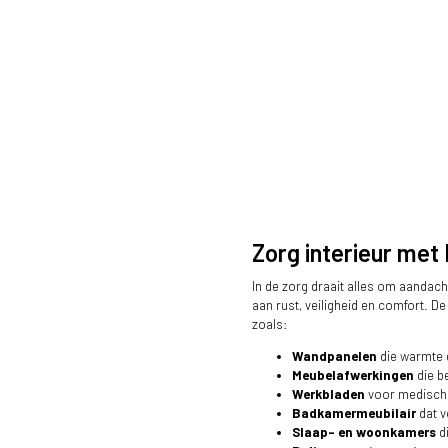
Zorg interieur me
In de zorg draait alles om aandach
aan rust, veiligheid en comfort. D
zoals:
Wandpanelen
die warmte 
Meubelafwerkingen
die be
Werkbladen
voor medische
Badkamermeubilair
dat 
Slaap- en woonkamers
di