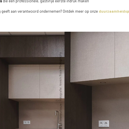
es
die een professionele, gastvrije eerste indruk maken
g geeft aan verantwoord ondernemen? Ontdek meer op onze
duurzaamheidsp