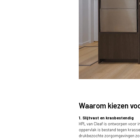
Waarom kiezen voo
1. Slijtvast en krasbestendig
Een combinatie in materialen v
HPL van Cleaf is ontworpen voor in
met linnenstructuur, het cementa
oppervlak is bestand tegen krasse
houtdecor S008 Spessart zorg
drukbezochte zorgomgevingen zoa