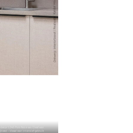
mt tot zijn recht in het werkblad en
 moderne kraan een modern geheel.
tdecor LS40 Poro Noce van Cleaf voor
tvast – ideaal voor intensief gebruik