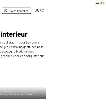
Stalen bestellen
interieur
entraal staan – voor bewoners,
jke uitstraling geeft, een balie
n. DecoLegno biedt met het
ei geschikt voor een zorg interieur.
n afgewerkt, zoals te zien is in deze
t het decor Ever After van Durasein®.