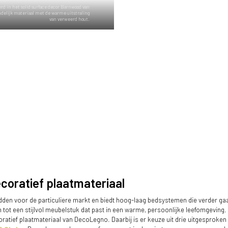
rd in het solid surface decor Barnwood van
delijk materiaal met de warme uitstraling
van verweerd hout.
coratief plaatmateriaal
edden voor de particuliere markt en biedt hoog-laag bedsystemen die verder gaan
 tot een stijlvol meubelstuk dat past in een warme, persoonlijke leefomgeving.
atief plaatmateriaal van DecoLegno. Daarbij is er keuze uit drie uitgesproke