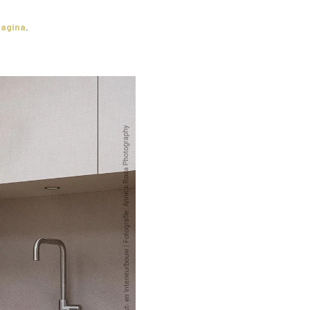
agina
.