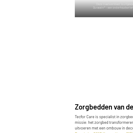
Deze maatwerkkast is uitgevoe
Durasein® – een onderhoudsvrien
Zorgbedden van de
Tecfor Care is specialist in zorgb
missie: het zorgbed transformeren
uitvoeren met een ombouw in decor