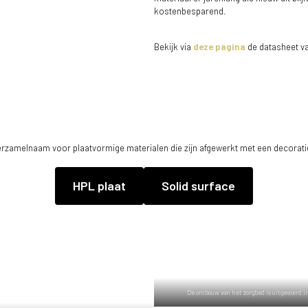
kostenbesparend.
Bekijk via
deze pagina
de datasheet v
verzamelnaam voor plaatvormige materialen die zijn afgewerkt met een decoratie
HPL plaat
Solid surface
De ombouw van het zorgbed is uitgevoerd i