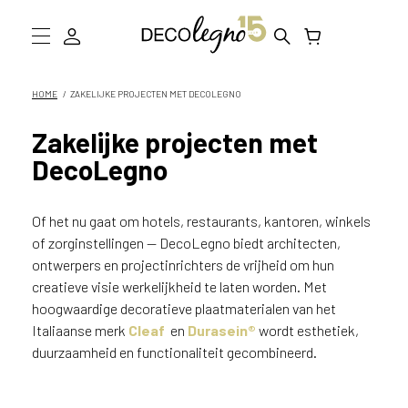
W
a
a
Collectie
HOME
ZAKELIJKE PROJECTEN MET DECOLEGNO
r
m
Inspiratie
Zakelijke projecten met
o
DecoLegno
g
Informatie
e
n
D
Of het nu gaat om hotels, restaurants, kantoren, winkels
w
e
of zorginstellingen — DecoLegno biedt architecten,
Showroom bezoeken
j
ontwerpers en projectinrichters de vrijheid om hun
o
creatieve visie werkelijkheid te laten worden. Met
Stalen bestellen
u
hoogwaardige decoratieve plaatmaterialen van het
h
Italiaanse merk
Cleaf
en
Durasein®
wordt esthetiek,
e
duurzaamheid en functionaliteit gecombineerd.
l
p
e