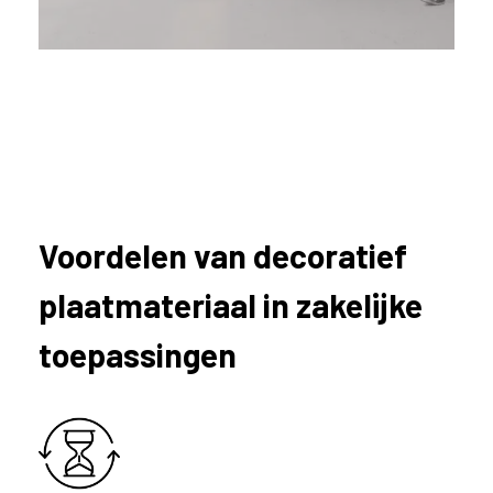
ë
o
f
N
e
d
e
r
l
a
Voordelen van decoratief
n
d
plaatmateriaal in zakelijke
?
toepassingen