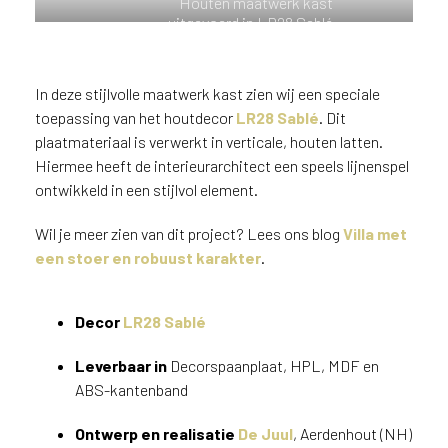
Houten maatwerk kast
n
uitgevoerd in LR28 Sablé
?
V
o
In deze stijlvolle maatwerk kast zien wij een speciale
o
toepassing van het houtdecor
LR28 Sablé
. Dit
r
plaatmateriaal is verwerkt in verticale, houten latten.
e
Hiermee heeft de interieurarchitect een speels lijnenspel
e
ontwikkeld in een stijlvol element.
n
o
Wil je meer zien van dit project? Lees ons blog
Villa met
p
een stoer en robuust karakter
.
t
i
m
Decor
LR28 Sablé
a
l
Leverbaar in
Decorspaanplaat, HPL, MDF en
e
ABS-kantenband
s
e
Ontwerp en realisatie
De Juul
, Aerdenhout (NH)
r