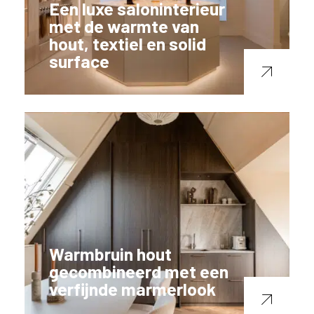
Een luxe saloninterieur
ë
met de warmte van
o
hout, textiel en solid
f
surface
N
e
d
e
r
l
a
n
d
?
Warmbruin hout
gecombineerd met een
verfijnde marmerlook