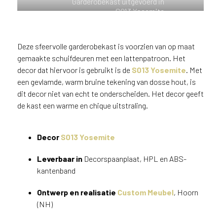
Garderobekast uitgevoerd in
n
S013 Yosemite
?
V
o
Deze sfeervolle garderobekast is voorzien van op maat
o
gemaakte schuifdeuren met een lattenpatroon. Het
r
decor dat hiervoor is gebruikt is de
S013 Yosemite
. Met
e
een gevlamde, warm bruine tekening van dosse hout, is
e
dit decor niet van echt te onderscheiden. Het decor geeft
n
de kast een warme en chique uitstraling.
o
p
t
Decor
S013 Yosemite
i
m
Leverbaar in
Decorspaanplaat, HPL en ABS-
a
kantenband
l
e
Ontwerp en realisatie
Custom Meubel
, Hoorn
s
e
(NH)
r