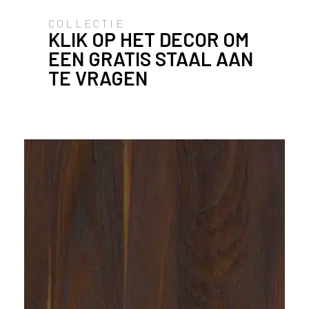
e
c
COLLECTIE
o
KLIK OP HET DECOR OM
L
EEN GRATIS STAAL AAN
e
TE VRAGEN
g
n
o
w
e
b
s
i
t
e
t
e
g
e
b
r