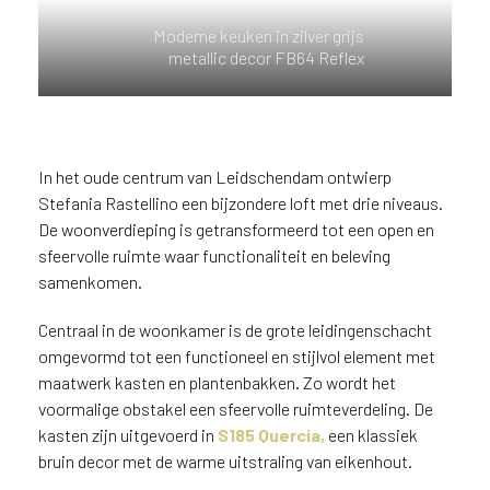
n
Moderne keuken in zilver grijs
?
metallic decor FB64 Reflex
V
o
o
r
e
In het oude centrum van Leidschendam ontwierp
e
Stefania Rastellino een bijzondere loft met drie niveaus.
n
De woonverdieping is getransformeerd tot een open en
o
sfeervolle ruimte waar functionaliteit en beleving
p
samenkomen.
t
i
Centraal in de woonkamer is de grote leidingenschacht
m
a
omgevormd tot een functioneel en stijlvol element met
l
maatwerk kasten en plantenbakken. Zo wordt het
e
voormalige obstakel een sfeervolle ruimteverdeling. De
s
kasten zijn uitgevoerd in
S185 Quercia
,
een klassiek
e
bruin decor met de warme uitstraling van eikenhout.
r