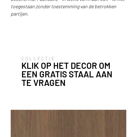
u
toegestaan zonder toestemming van de betrokken
i
partijen.
k
e
n
v
a
n
COLLECTIE
h
KLIK OP HET DECOR OM
e
EEN GRATIS STAAL AAN
t
l
TE VRAGEN
a
n
d
w
a
a
r
j