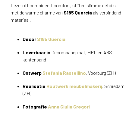
v
Deze loft combineert comfort, stijl en slimme details
i
met de warme charme van
S185 Quercia
als verbindend
c
materiaal.
e
r
a
Decor
S185 Quercia
d
e
Leverbaar in
Decorspaanplaat, HPL en ABS-
n
kantenband
w
i
Ontwerp
Stefania Rastellino
, Voorburg (ZH)
j
j
Realisatie
Houtwerk meubelmakerij
, Schiedam
e
(ZH)
a
a
Fotografie
Anna Giulia Gregori
n
d
e
D