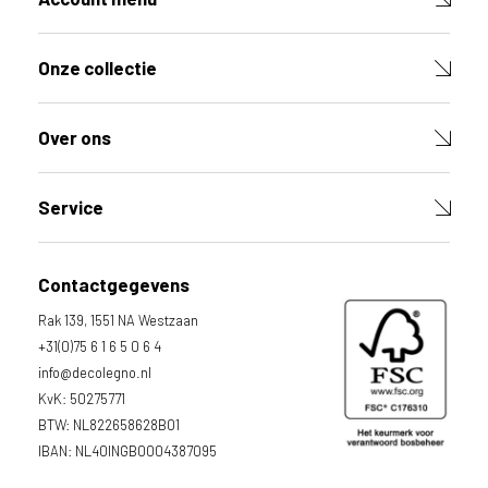
Onze collectie
Over ons
Service
Contactgegevens
Rak 139, 1551 NA Westzaan
+31(0)75 6 1 6 5 0 6 4
info@decolegno.nl
KvK: 50275771
BTW: NL822658628B01
IBAN: NL40INGB0004387095