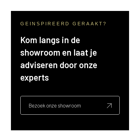
i
j
g
e
GEINSPIREERD GERAAKT?
v
e
Kom langs in de
s
showroom en laat je
t
i
adviseren door onze
g
d
experts
b
e
n
t
Bezoek onze showroom
.
B
e
l
g
i