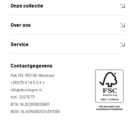
Onze collectie
Over ons
Service
Contactgegevens
Rak 139, 1551 NA Westzaan
+31(0)75 6 1 6 5 0 6 4
info@decolegno.nl
KvK: 50275771
BTW: NL822658628B01
IBAN: NL40INGB0004387095