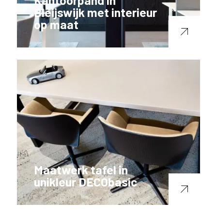
Kantoorpand in
Bleijswijk met interieur
op maat
Maatwerk tafel in
unikleur DECObasic