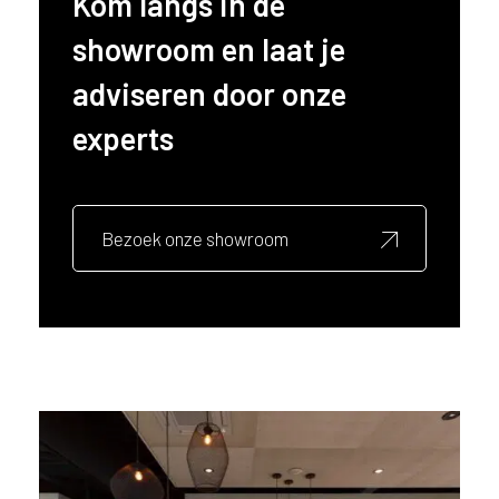
Kom langs in de
ë
showroom en laat je
o
f
adviseren door onze
N
e
experts
d
e
r
l
Bezoek onze showroom
a
n
d
?