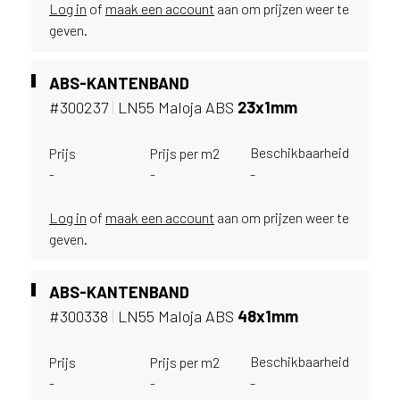
i
Log in
of
maak een account
aan om prijzen weer te
j
geven.
g
e
ABS-KANTENBAND
v
e
#300237
|
LN55 Maloja ABS
23x1mm
s
t
Beschikbaarheid
Prijs
Prijs per m2
i
-
-
-
g
d
Log in
of
maak een account
aan om prijzen weer te
b
geven.
e
n
t
ABS-KANTENBAND
.
#300338
|
LN55 Maloja ABS
48x1mm
B
e
l
Beschikbaarheid
Prijs
Prijs per m2
g
-
-
-
i