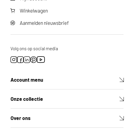
o
Winkelwagen
r
v
o
Aanmelden nieuwsbrief
o
r
d
i
Volg ons op social media
t
p
r
o
d
Account menu
u
c
t
Onze collectie
V
u
l
Over ons
d
e
v