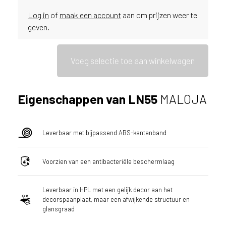
ë
Log in
of
maak een account
aan om prijzen weer te
o
geven.
f
N
e
Voeg selectie toe aan winkelwagen
d
e
r
Eigenschappen van LN55
MALOJA
l
a
n
d
Leverbaar met bijpassend ABS-kantenband
?
Voorzien van een antibacteriële beschermlaag
Leverbaar in HPL met een gelijk decor aan het
decorspaanplaat, maar een afwijkende structuur en
glansgraad