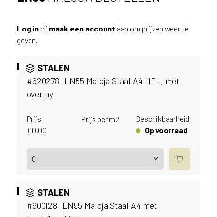
v
i
c
Log in
of
maak een account
aan om prijzen weer te
e
geven.
r
a
STALEN
d
e
#620278
|
LN55 Maloja Staal A4 HPL, met
n
overlay
w
i
Prijs
Beschikbaarheid
Prijs per m2
j
€
0,00
Op voorraad
-
j
e
a
a
n
d
STALEN
e
#600128
|
LN55 Maloja Staal A4 met
D