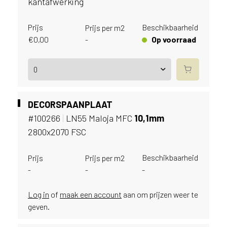
e
kantafwerking
c
o
Prijs
Beschikbaarheid
Prijs per m2
L
€
0,00
Op voorraad
-
e
g
n
o
w
e
DECORSPAANPLAAT
b
#100266
|
LN55 Maloja MFC
10,
1mm
s
2800x2070 FSC
i
t
e
Beschikbaarheid
Prijs
Prijs per m2
t
-
-
-
e
g
Log in
of
maak een account
aan om prijzen weer te
e
geven.
b
r