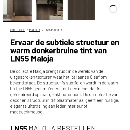
n
?
V
o
o
COLLECTIE
MALOJA
LN55 MALOJA
r
Ervaar de subtiele structuur en
e
warm donkerbruine tint van
e
n
LN55 Maloja
o
p
De collectie Maloja brengt rust in de wereld van de
t
uitgesproken texturen waar het Italiaanse Cleaf om
i
bekend staat. De structuur is subtiel en wordt in de warm
m
bruine LN55 gecombineerd met een decor dat is
a
geïnspireerd op mat gelakt notenhout. De combinatie van
decor en structuur in dit plaatmateriaal geeft een rustige,
l
elegante uitstraling aan ieder interieur of
e
maatwerkmeubel.
s
e
r
LN55
MALOJA BESTELLEN