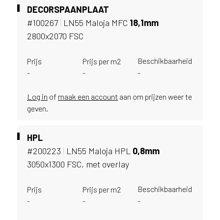
u
DECORSPAANPLAAT
i
#100267
|
LN55 Maloja MFC
18,
1mm
k
2800x2070 FSC
e
n
Beschikbaarheid
v
Prijs
Prijs per m2
a
-
-
-
n
h
Log in
of
maak een account
aan om prijzen weer te
e
geven.
t
l
a
HPL
n
#200223
|
LN55 Maloja HPL
0,
8mm
d
3050x1300 FSC, met overlay
w
a
Beschikbaarheid
Prijs
Prijs per m2
a
-
-
-
r
j