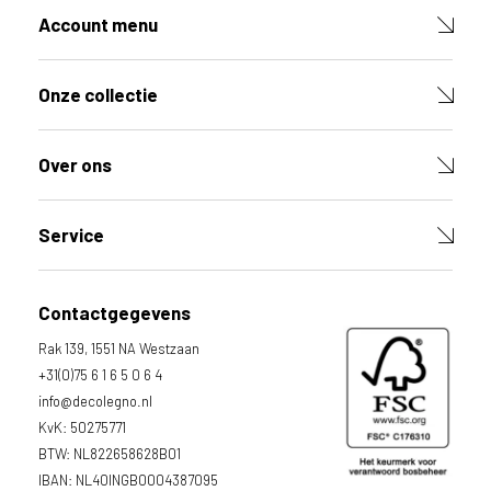
g
Account menu
e
b
r
Onze collectie
u
i
k
Over ons
e
n
v
Service
a
n
h
Contactgegevens
e
t
Rak 139, 1551 NA Westzaan
l
+31(0)75 6 1 6 5 0 6 4
a
info@decolegno.nl
n
KvK: 50275771
d
BTW: NL822658628B01
w
IBAN: NL40INGB0004387095
a