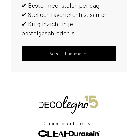
✔ Bestel meer stalen per dag
s
e
✔ Stel een favorietenlijst samen
r
✔ Krijg inzicht in je
v
bestelgeschiedenis
i
c
e
r
Account aanmaken
a
d
e
n
w
i
j
j
e
a
Officieel distributeur van
a
n