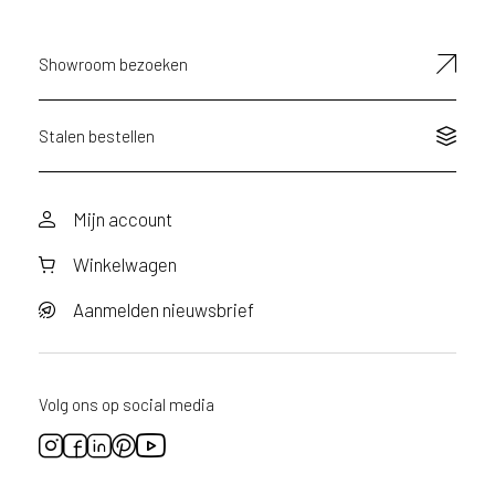
d
e
D
Showroom bezoeken
e
c
o
Stalen bestellen
L
e
g
Mijn account
n
o
Winkelwagen
w
e
Aanmelden nieuwsbrief
b
s
i
t
Volg ons op social media
e
t
e