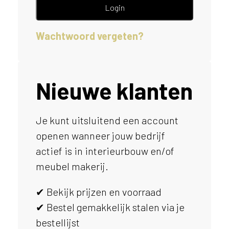
e
Login
l
p
Wachtwoord vergeten?
e
n
?
V
o
Nieuwe klanten
o
r
e
Je kunt uitsluitend een account
e
openen wanneer jouw bedrijf
n
o
actief is in interieurbouw en/of
p
meubel makerij.
t
i
✔ Bekijk prijzen en voorraad
m
a
✔ Bestel gemakkelijk stalen via je
l
bestellijst
e