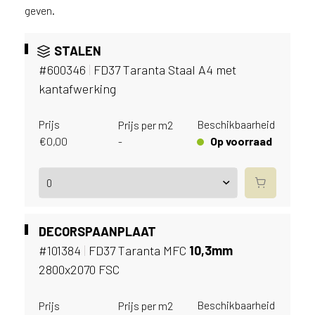
v
geven.
i
c
STALEN
e
r
#600346
|
FD37 Taranta Staal A4 met
a
kantafwerking
d
e
Prijs
Beschikbaarheid
Prijs per m2
n
€
0,00
Op voorraad
-
w
i
j
j
e
a
DECORSPAANPLAAT
a
#101384
|
FD37 Taranta MFC
10,
3mm
n
2800x2070 FSC
d
e
D
Beschikbaarheid
Prijs
Prijs per m2