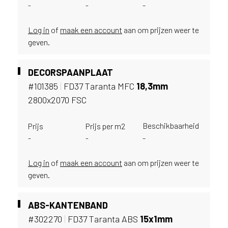
e
-
-
-
c
o
Log in
of
maak een account
aan om prijzen weer te
L
geven.
e
g
n
DECORSPAANPLAAT
o
#101385
|
FD37 Taranta MFC
18,
3mm
w
2800x2070 FSC
e
b
s
Beschikbaarheid
Prijs
Prijs per m2
i
-
-
-
t
e
Log in
of
maak een account
aan om prijzen weer te
t
geven.
e
g
e
ABS-KANTENBAND
b
#302270
|
FD37 Taranta ABS
15x1mm
r