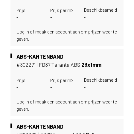
u
Beschikbaarheid
Prijs
Prijs per m2
i
-
-
-
k
e
n
Log in
of
maak een account
aan om prijzen weer te
v
geven.
a
n
ABS-KANTENBAND
h
e
#302271
|
FD37 Taranta ABS
23x1mm
t
l
Beschikbaarheid
Prijs
Prijs per m2
a
-
-
-
n
d
Log in
of
maak een account
aan om prijzen weer te
w
geven.
a
a
r
ABS-KANTENBAND
j