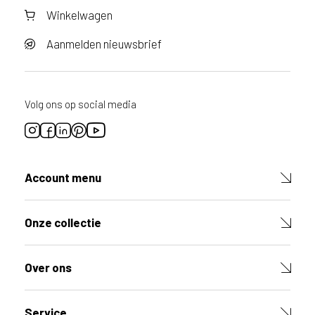
o
Winkelwagen
r
v
o
Aanmelden nieuwsbrief
o
r
d
i
Volg ons op social media
t
p
r
o
d
Account menu
u
c
t
Onze collectie
V
u
l
Over ons
d
e
v
e
Service