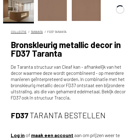
n
?
V
o
o
COLLECTIE
TARANTA
FD37 TARANTA
r
Bronskleurig metallic decor in
e
FD37 Taranta
e
n
o
De Taranta structuur van Cleaf kan - afhankelijk van het
p
decor waarmee deze wordt gecombineerd - op meerdere
manieren geïnterpreteerd worden. In combinatie met het
t
bronskleurig metallic decor FD37 ontstaat een bijzondere
i
uitstraling, als die van gehamerd edelmetaal. Bekijk decor
m
FD37 ook in structuur Traccia.
a
l
e
FD37
TARANTA BESTELLEN
s
e
r
Log in
of
maak een account
aan om prijzen weer te