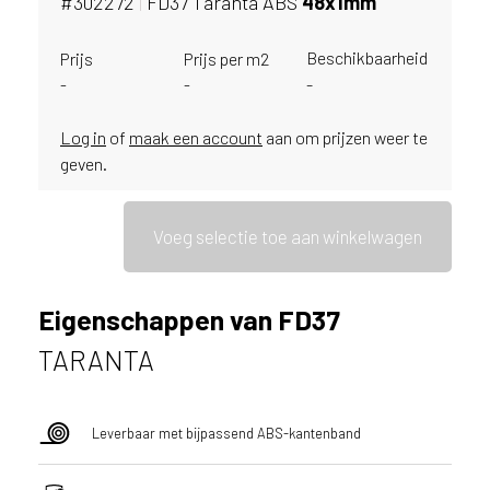
#302272
|
FD37 Taranta ABS
48x1mm
i
j
g
Beschikbaarheid
Prijs
Prijs per m2
e
-
-
-
v
e
Log in
of
maak een account
aan om prijzen weer te
s
geven.
t
i
g
Voeg selectie toe aan winkelwagen
d
b
e
Eigenschappen van FD37
n
t
TARANTA
.
B
e
Leverbaar met bijpassend ABS-kantenband
l
g
i