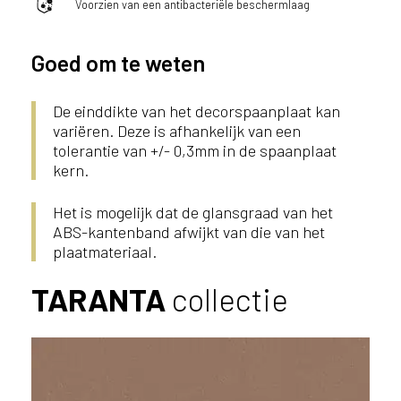
Voorzien van een antibacteriële beschermlaag
ë
o
f
Goed om te weten
N
e
De einddikte van het decorspaanplaat kan
d
variëren. Deze is afhankelijk van een
e
tolerantie van +/- 0,3mm in de spaanplaat
r
kern.
l
a
Het is mogelijk dat de glansgraad van het
n
ABS-kantenband afwijkt van die van het
d
plaatmateriaal.
?
TARANTA
collectie