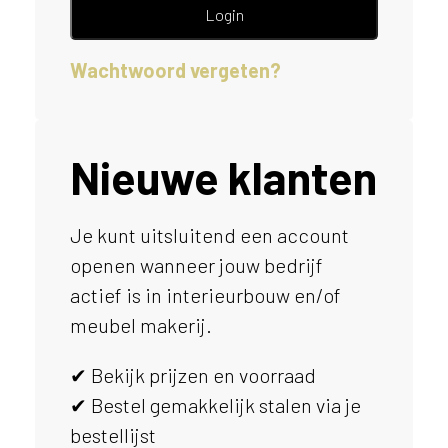
e
Login
l
p
Wachtwoord vergeten?
e
n
?
V
o
Nieuwe klanten
o
r
e
Je kunt uitsluitend een account
e
openen wanneer jouw bedrijf
n
o
actief is in interieurbouw en/of
p
meubel makerij.
t
i
✔ Bekijk prijzen en voorraad
m
a
✔ Bestel gemakkelijk stalen via je
l
bestellijst
e