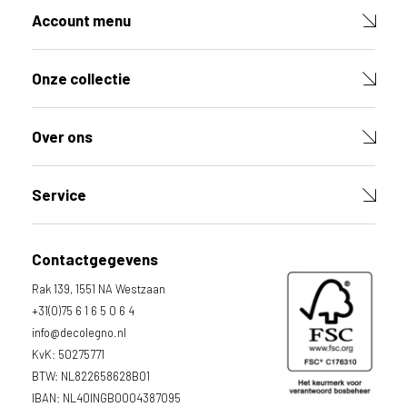
g
Account menu
e
b
r
Onze collectie
u
i
k
Over ons
e
n
v
Service
a
n
h
Contactgegevens
e
t
Rak 139, 1551 NA Westzaan
l
+31(0)75 6 1 6 5 0 6 4
a
info@decolegno.nl
n
KvK: 50275771
d
BTW: NL822658628B01
w
IBAN: NL40INGB0004387095
a