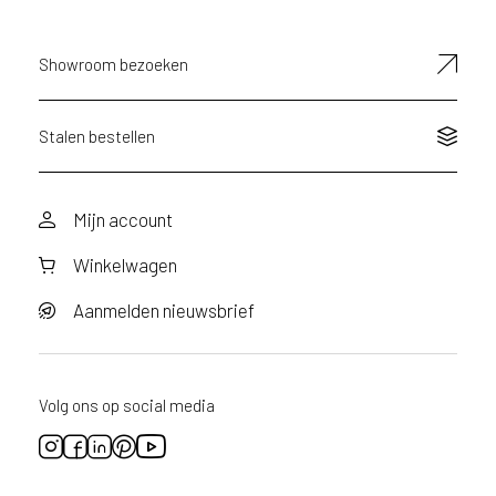
d
e
D
Showroom bezoeken
e
c
o
Stalen bestellen
L
e
g
Mijn account
n
o
Winkelwagen
w
e
Aanmelden nieuwsbrief
b
s
i
t
Volg ons op social media
e
t
e