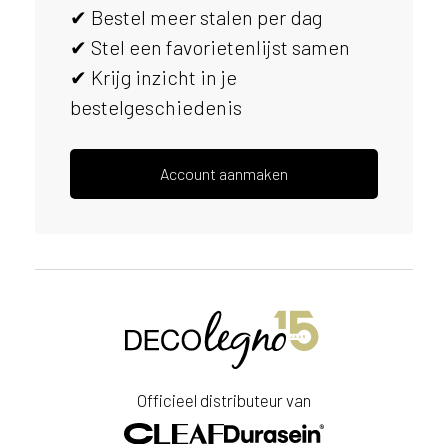
✔ Bestel meer stalen per dag
s
e
✔ Stel een favorietenlijst samen
r
✔ Krijg inzicht in je
v
bestelgeschiedenis
i
c
e
r
Account aanmaken
a
d
e
n
w
i
j
j
e
a
Officieel distributeur van
a
n