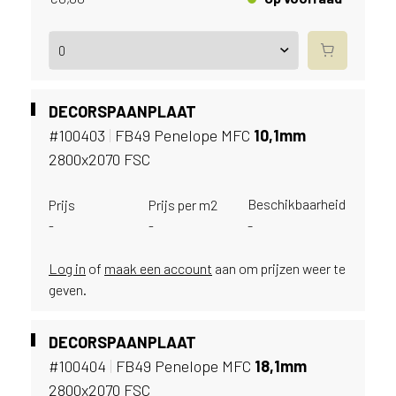
e
c
o
L
e
g
DECORSPAANPLAAT
n
#100403
|
FB49 Penelope MFC
10,
1mm
o
w
2800x2070 FSC
e
b
Beschikbaarheid
Prijs
Prijs per m2
s
-
-
-
i
t
Log in
of
maak een account
aan om prijzen weer te
e
geven.
t
e
g
DECORSPAANPLAAT
e
#100404
|
FB49 Penelope MFC
18,
1mm
b
2800x2070 FSC
r