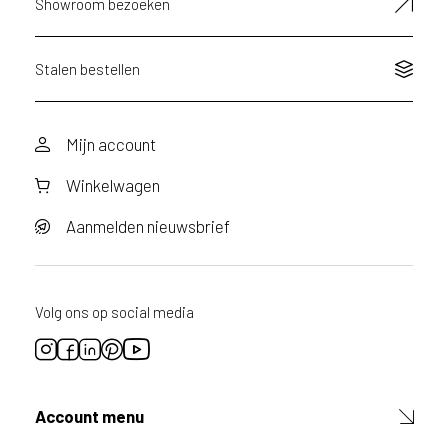
Showroom bezoeken
n
v
r
a
Stalen bestellen
a
g
d
Mijn account
o
o
Winkelwagen
r
v
o
Aanmelden nieuwsbrief
o
r
d
i
Volg ons op social media
t
p
r
o
d
Account menu
u
c