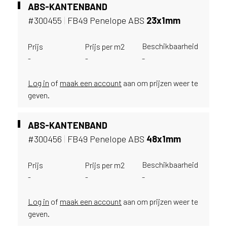
i
ABS-KANTENBAND
j
#300455
|
FB49 Penelope ABS
23x1mm
g
e
Beschikbaarheid
Prijs
Prijs per m2
v
-
-
-
e
s
t
Log in
of
maak een account
aan om prijzen weer te
i
geven.
g
d
ABS-KANTENBAND
b
e
#300456
|
FB49 Penelope ABS
48x1mm
n
t
Beschikbaarheid
Prijs
Prijs per m2
.
-
-
-
B
e
Log in
of
maak een account
aan om prijzen weer te
l
geven.
g
i