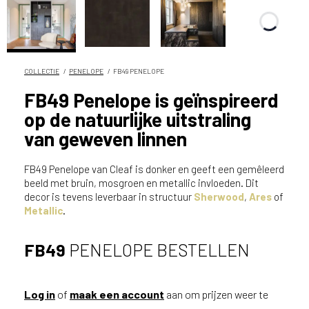
n
?
V
o
o
COLLECTIE
PENELOPE
FB49 PENELOPE
r
FB49 Penelope is geïnspireerd
e
op de natuurlijke uitstraling
e
n
van geweven linnen
o
p
FB49 Penelope van Cleaf is donker en geeft een gemêleerd
t
beeld met bruin, mosgroen en metallic invloeden. Dit
i
decor is tevens leverbaar in structuur
Sherwood
,
Ares
of
m
Metallic
.
a
l
FB49
PENELOPE BESTELLEN
e
s
e
Log in
of
maak een account
aan om prijzen weer te
r