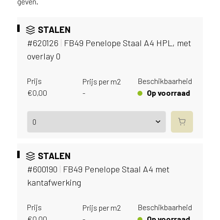
geven.
v
i
c
STALEN
e
#620126
|
FB49 Penelope Staal A4 HPL, met
r
overlay 0
a
d
e
Prijs
Beschikbaarheid
Prijs per m2
n
€
0,00
Op voorraad
-
w
i
j
j
e
STALEN
a
a
#600190
|
FB49 Penelope Staal A4 met
n
kantafwerking
d
e
Prijs
Beschikbaarheid
Prijs per m2
D
€
0,00
Op voorraad
-