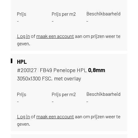
u
i
Beschikbaarheid
Prijs
Prijs per m2
k
-
-
-
e
n
Log in
of
maak een account
aan om prijzen weer te
v
geven.
a
n
h
HPL
e
#200127
|
FB49 Penelope HPL
0,
8mm
t
3050x1300 FSC, met overlay
l
a
n
Beschikbaarheid
Prijs
Prijs per m2
d
-
-
-
w
a
Log in
of
maak een account
aan om prijzen weer te
a
geven.
r
j