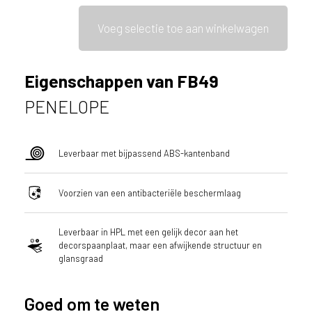
ë
Voeg selectie toe aan winkelwagen
o
f
N
e
Eigenschappen van FB49
d
PENELOPE
e
r
l
a
Leverbaar met bijpassend ABS-kantenband
n
d
Voorzien van een antibacteriële beschermlaag
?
Leverbaar in HPL met een gelijk decor aan het
decorspaanplaat, maar een afwijkende structuur en
glansgraad
Goed om te weten