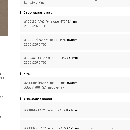
€
0,00
-
kantafwerking
Decorspaanplaat
#100120
|
FA42 Penelope MFC
10,
1mm
-
-
2800x2070 FSC
#100007
|
FA42 Penelope MFC
18,
1mm
-
-
2800x2070 FSC
#100382
|
FA42 Penelope MFC
28,
1mm
-
-
2800x2070 FSC
HPL
at
 een
#200004
|
FA42 Penelope HPL
0,
8mm
-
-
3050x1300 FSC, met overlay
n
van
ABS-kantenband
#301095
|
FA42 Penelope ABS
15x1mm
-
-
en
.
#300095
|
FA42 Penelope ABS
23x1mm
-
-