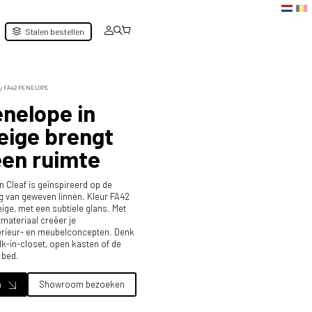
Stalen bestellen
FA42 PENELOPE
nelope in
ige brengt
een ruimte
 Cleaf is geïnspireerd op de
ing van geweven linnen. Kleur FA42
ige, met een subtiele glans. Met
tmateriaal creëer je
rieur- en meubelconcepten. Denk
alk-in-closet, open kasten of de
 bed.
n
Showroom bezoeken