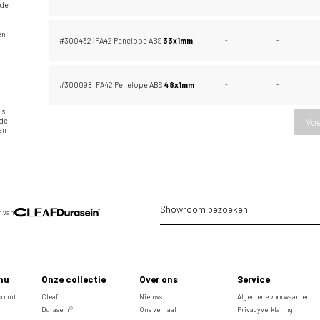
nde
en
#300432
|
FA42 Penelope ABS
33x1mm
-
-
e
l
#300098
|
FA42 Penelope ABS
48x1mm
-
-
ls
ide
Voe
 en
Showroom bezoeken
r van
nu
Onze collectie
Over ons
Service
ccount
Cleaf
Nieuws
Algemene voorwaarden
Durasein®
Ons verhaal
Privacyverklaring