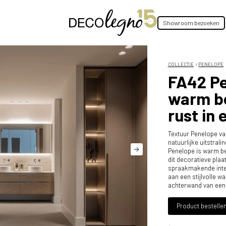
Showroom bezoeken
COLLECTIE
PENELOPE
FA42 Pe
warm be
rust in 
Textuur Penelope van
natuurlijke uitstral
Penelope is warm be
dit decoratieve plaa
spraakmakende inte
aan een stijlvolle w
achterwand van een
Product bestelle