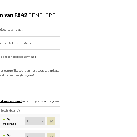
Hele plaatafbeelding
n van FA42
PENELOPE
 decorspaanplaat
passend ABS-kantenband
ntibacteriële beschermlaag
t een gelijk decor aan het decorspaanplaat,
e structuur en glansgraad
ak een account
aan om prijzen weer te geven.
Beschikbaarheid
Op
voorraad
Op