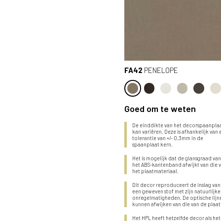
FA42
PENELOPE
Goed om te weten
De einddikte van het decorspaanpla
kan variëren. Deze is afhankelijk van
tolerantie van +/- 0,3mm in de
spaanplaat kern.
Het is mogelijk dat de glansgraad va
het ABS-kantenband afwijkt van die 
het plaatmateriaal.
Dit decor reproduceert de inslag van
een geweven stof met zijn natuurlijke
onregelmatigheden. De optische lijn
kunnen afwijken van die van de plaat
Het HPL heeft hetzelfde decor als het