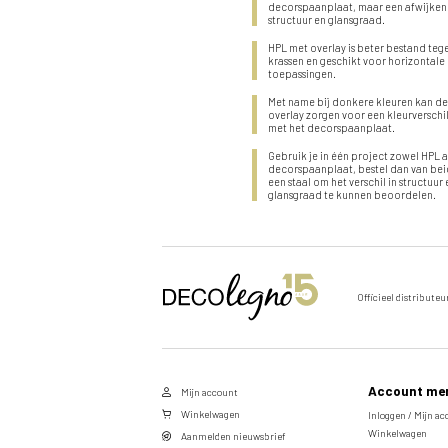
decorspaanplaat, maar een afwijke
structuur en glansgraad.
HPL met overlay is beter bestand teg
krassen en geschikt voor horizontale
toepassingen.
Met name bij donkere kleuren kan d
overlay zorgen voor een kleurverschi
met het decorspaanplaat.
Gebruik je in één project zowel HPL a
decorspaanplaat, bestel dan van be
een staal om het verschil in structuur
glansgraad te kunnen beoordelen.
Stuur een aanvraag door voor
Officieel distributeu
dit product
Vul de velden hieronder in om een aanvraag te doen
naar het door u gekozen product.
Account me
Mijn account
Voornaam
Winkelwagen
Inloggen / Mijn a
Winkelwagen
Aanmelden nieuwsbrief