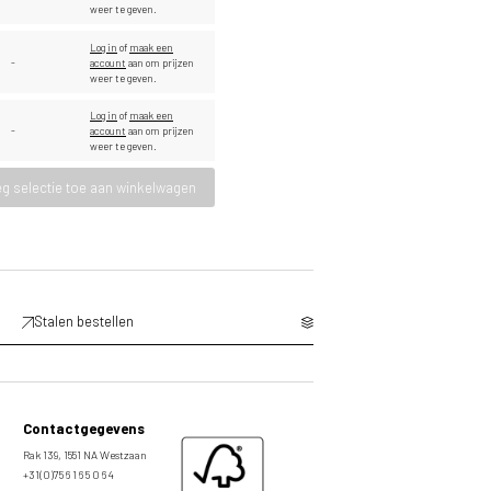
weer te geven.
Log in
of
maak een
-
account
aan om prijzen
weer te geven.
Log in
of
maak een
-
account
aan om prijzen
weer te geven.
g selectie toe aan winkelwagen
Stalen bestellen
Contactgegevens
Rak 139, 1551 NA Westzaan
+31(0)75 6 1 6 5 0 6 4