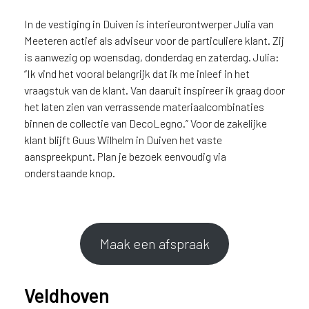
v
i
In de vestiging in Duiven is interieurontwerper Julia van
c
Meeteren actief als adviseur voor de particuliere klant. Zij
e
is aanwezig op woensdag, donderdag en zaterdag. Julia:
r
“Ik vind het vooral belangrijk dat ik me inleef in het
a
vraagstuk van de klant. Van daaruit inspireer ik graag door
d
het laten zien van verrassende materiaalcombinaties
e
binnen de collectie van DecoLegno.” Voor de zakelijke
n
klant blijft Guus Wilhelm in Duiven het vaste
w
aanspreekpunt. Plan je bezoek eenvoudig via
i
j
onderstaande knop.
j
e
a
a
Maak een afspraak
n
d
e
Veldhoven
D