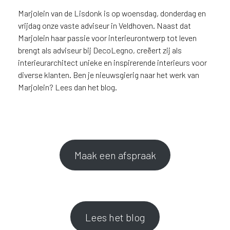
e
c
Marjolein van de Lisdonk is op woensdag, donderdag en
o
vrijdag onze vaste adviseur in Veldhoven. Naast dat
L
Marjolein haar passie voor interieurontwerp tot leven
e
brengt als adviseur bij DecoLegno, creëert zij als
g
interieurarchitect unieke en inspirerende interieurs voor
n
diverse klanten. Ben je nieuwsgierig naar het werk van
o
Marjolein? Lees dan het blog.
w
e
b
s
i
t
Maak een afspraak
e
t
e
g
e
b
Lees het blog
r