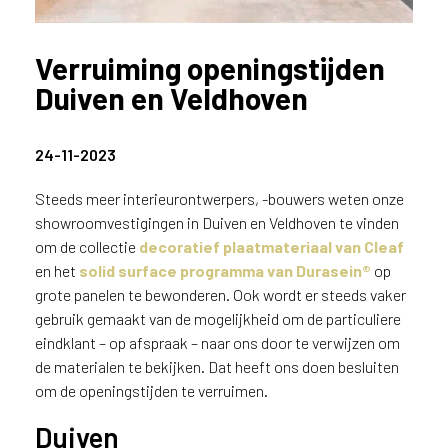
n
?
Verruiming openingstijden
V
o
Duiven en Veldhoven
o
r
e
24-11-2023
e
n
Steeds meer interieurontwerpers, -bouwers weten onze
o
showroomvestigingen in Duiven en Veldhoven te vinden
p
om de collectie
decoratief plaatmateriaal van Cleaf
t
en het
solid surface programma van Durasein®
op
i
grote panelen te bewonderen. Ook wordt er steeds vaker
m
gebruik gemaakt van de mogelijkheid om de particuliere
a
eindklant – op afspraak – naar ons door te verwijzen om
l
de materialen te bekijken. Dat heeft ons doen besluiten
e
s
om de openingstijden te verruimen.
e
Duiven
r