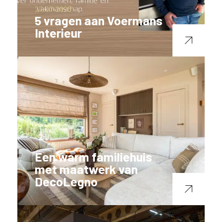
27-07-2026
5 vragen aan Voermans
Interieur
21-07-2026
Een warm familiehuis
met maatwerk van
DecoLegno