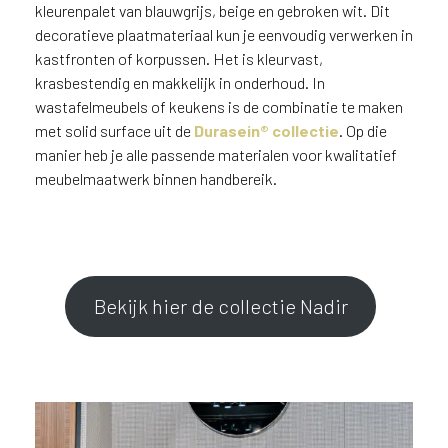
v
kleurenpalet van blauwgrijs, beige en gebroken wit. Dit
i
decoratieve plaatmateriaal kun je eenvoudig verwerken in
c
kastfronten of korpussen. Het is kleurvast,
e
krasbestendig en makkelijk in onderhoud. In
r
wastafelmeubels of keukens is de combinatie te maken
a
met solid surface uit de
Durasein® collectie
. Op die
d
manier heb je alle passende materialen voor kwalitatief
e
meubelmaatwerk binnen handbereik.
n
w
i
j
j
e
Bekijk hier de collectie Nadir
a
a
n
d
e
D