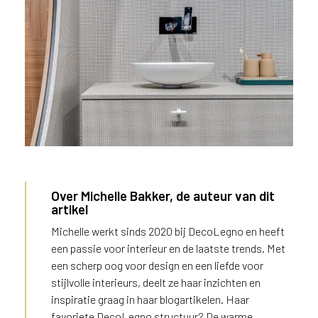
e
c
o
L
e
g
n
o
w
e
b
s
i
Over Michelle Bakker, de auteur van dit
t
artikel
e
Michelle werkt sinds 2020 bij DecoLegno en heeft
t
een passie voor interieur en de laatste trends. Met
e
een scherp oog voor design en een liefde voor
g
e
stijlvolle interieurs, deelt ze haar inzichten en
FD05 Nadir in combinatie met
b
inspiratie graag in haar blogartikelen. Haar
UB01 Ovatta en Durasein®
r
favoriete DecoLegno structuur? De warme
DM3041 Rockaway