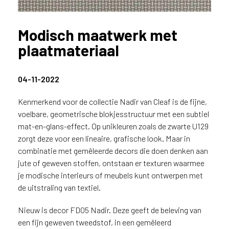
n
?
Modisch maatwerk met
V
o
plaatmateriaal
o
r
e
04-11-2022
e
n
Kenmerkend voor de collectie Nadir van Cleaf is de fijne,
o
voelbare, geometrische blokjesstructuur met een subtiel
p
mat-en-glans-effect. Op unikleuren zoals de zwarte U129
t
zorgt deze voor een lineaire, grafische look. Maar in
i
combinatie met gemêleerde decors die doen denken aan
m
jute of geweven stoffen, ontstaan er texturen waarmee
a
je modische interieurs of meubels kunt ontwerpen met
l
de uitstraling van textiel.
e
s
Nieuw is decor FD05 Nadir. Deze geeft de beleving van
e
r
een fijn geweven tweedstof, in een gemêleerd