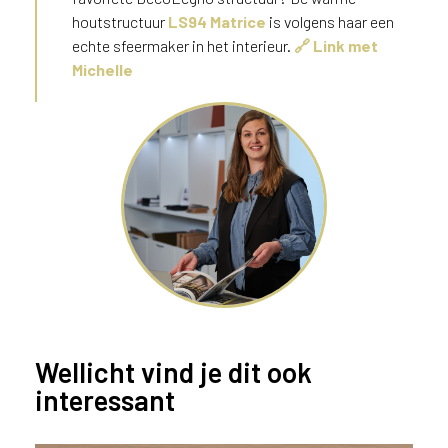
u
houtstructuur
LS94 Matrice
is volgens haar een
i
echte sfeermaker in het interieur.
🔗 Link met
k
Michelle
e
n
v
a
n
h
e
t
l
a
n
d
w
Wellicht vind je dit ook
a
a
interessant
r
j