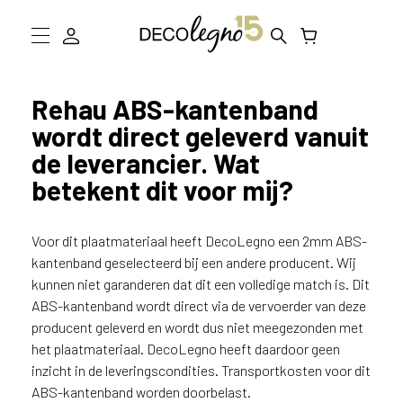
W
a
a
Collectie
r
Rehau ABS-kantenband
m
wordt direct geleverd vanuit
Inspiratie
o
de leverancier. Wat
g
Informatie
e
betekent dit voor mij?
n
D
w
e
Voor dit plaatmateriaal heeft DecoLegno een 2mm ABS-
Showroom bezoeken
j
kantenband geselecteerd bij een andere producent. Wij
o
kunnen niet garanderen dat dit een volledige match is. Dit
Stalen bestellen
u
ABS-kantenband wordt direct via de vervoerder van deze
h
producent geleverd en wordt dus niet meegezonden met
e
het plaatmateriaal. DecoLegno heeft daardoor geen
l
inzicht in de leveringscondities. Transportkosten voor dit
p
ABS-kantenband worden doorbelast.
e