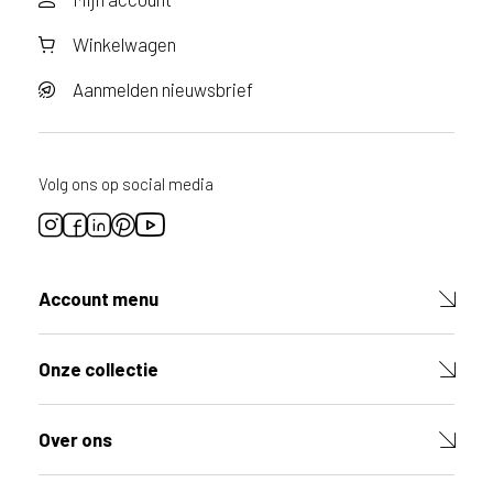
v
i
Winkelwagen
c
e
Aanmelden nieuwsbrief
r
a
d
e
Volg ons op social media
n
w
i
j
Account menu
j
e
a
Onze collectie
a
n
d
Over ons
e
D