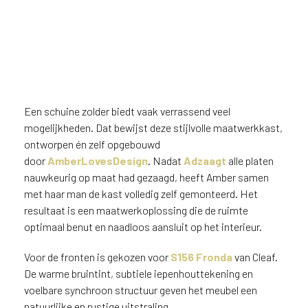
n
?
V
o
o
Maatwerkkast in het warmbruine
r
houtdecor S156 Fronda,
e
Een schuine zolder biedt vaak verrassend veel
gecombineerd met een
e
achterwand en werkblad in
mogelijkheden. Dat bewijst deze stijlvolle maatwerkkast,
n
marmerlook FD53 ItalianStone
ontworpen én zelf opgebouwd
o
door
AmberLovesDesign
. Nadat
Adzaagt
alle platen
p
nauwkeurig op maat had gezaagd, heeft Amber samen
t
i
met haar man de kast volledig zelf gemonteerd. Het
m
resultaat is een maatwerkoplossing die de ruimte
a
optimaal benut en naadloos aansluit op het interieur.
l
e
Voor de fronten is gekozen voor
S156 Fronda
van Cleaf.
s
De warme bruintint, subtiele iepenhouttekening en
e
voelbare synchroon structuur geven het meubel een
r
natuurlijke en rustige uitstraling.