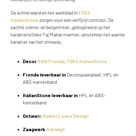
v
i
De achterwand en het werkblad in
FD53
c
ItalianStone
zorgen voor een verfijnd contrast. De
e
zachte crème- en beigetinten, geïnspireerd op het
r
karakteristieke Taj Mahal-marmer, versterken het warme
a
karakter van het ontwerp.
d
e
n
Decor
S156 Fronda
,
FD53 ItalianStone
w
i
Fronda leverbaar in
Decorspaanplaat, HPL en
j
ABS-kantenband
j
e
ItalianStone leverbaar in
HPL en ABS-
a
kantenband
a
n
Ontwer
p
Amber Loves Design
d
e
Zaagwerk
Adzaagt
D