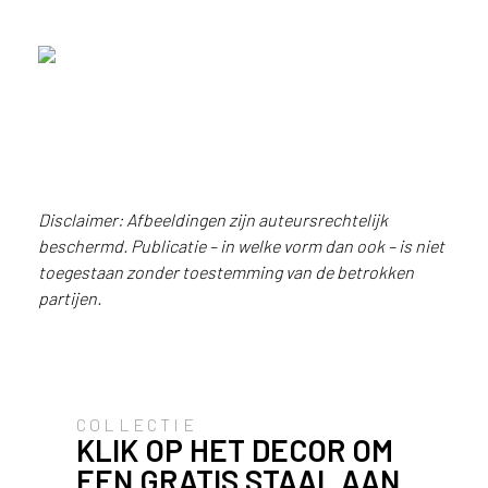
u
i
k
e
n
v
a
n
h
Disclaimer: Afbeeldingen zijn auteursrechtelijk
e
beschermd. Publicatie – in welke vorm dan ook – is niet
t
toegestaan zonder toestemming van de betrokken
Maatwerkkast in het warmbruine
l
houtdecor S156 Fronda,
partijen.
a
gecombineerd met een
n
achterwand en werkblad in
Maatwerkkast in het warmbruine
d
marmerlook FD53 ItalianStone
houtdecor S156 Fronda,
w
gecombineerd met een
a
achterwand en werkblad in
a
COLLECTIE
marmerlook FD53 ItalianStone
KLIK OP HET DECOR OM
r
j
EEN GRATIS STAAL AAN