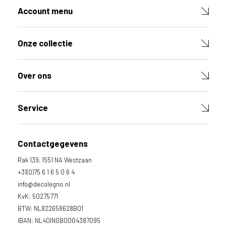
Account menu
Onze collectie
Over ons
Service
Contactgegevens
Rak 139, 1551 NA Westzaan
+31(0)75 6 1 6 5 0 6 4
info@decolegno.nl
KvK: 50275771
BTW: NL822658628B01
IBAN: NL40INGB0004387095