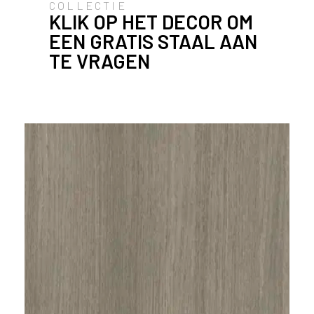
COLLECTIE
ë
KLIK OP HET DECOR OM
o
EEN GRATIS STAAL AAN
f
TE VRAGEN
N
e
d
e
r
l
a
n
d
?