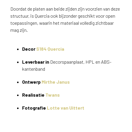
v
Doordat de platen aan beide zijden zijn voorzien van deze
i
c
structuur, is Quercia ook bijzonder geschikt voor open
e
toepassingen, waarin het materiaal volledig zichtbaar
r
mag zijn.
a
d
e
Decor
S184 Quercia
n
w
Leverbaar in
Decorspaanplaat, HPL en ABS-
i
kantenband
j
j
Ontwerp
Mirthe Janus
e
a
Realisatie
Twans
a
n
Fotografie
Lotte van Uittert
d
e
D