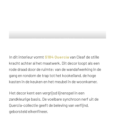
n
?
V
o
o
r
e
Wandafwerking in S184 Quercia
e
van Cleaf met vergrijsde
n
eikenstructuur en zandkleurige
basis.
o
In dit interieur vormt
S184 Quercia
van Cleaf de stille
p
kracht achter al het maatwerk. Dit decor loopt als een
t
rode draad door de ruimte: van de wandafwerking in de
i
gang en rondom de trap tot het kookeiland, de hoge
m
kasten in de keuken en het meubel in de woonkamer.
a
l
Het decor kent een vergrijsd lijnenspel in een
e
zandkleurige basis. De voelbare synchroon nerf uit de
s
Quercia-collectie geeft de beleving van verfijnd,
e
geborsteld eikenfineer.
r