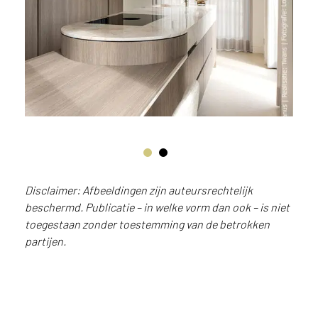
i
j
g
e
v
e
s
t
i
g
d
b
Disclaimer: Afbeeldingen zijn auteursrechtelijk
e
beschermd. Publicatie – in welke vorm dan ook – is niet
n
t
toegestaan zonder toestemming van de betrokken
.
partijen.
B
e
l
g
i