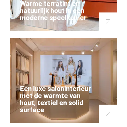
Warme terratint en
natuurlijk hout in een
moderne speelkamer
Een luxe saloninterieur
met de warmte van
hout, textiel en solid
surface