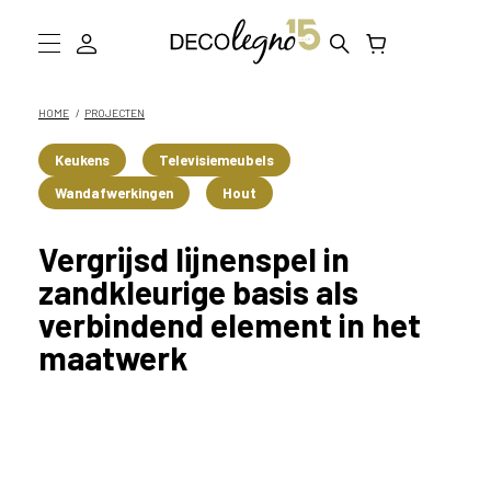
W
a
a
Collectie
HOME
PROJECTEN
r
m
Inspiratie
Keukens
Televisiemeubels
o
Wandafwerkingen
Hout
g
Informatie
e
n
D
Vergrijsd lijnenspel in
w
zandkleurige basis als
e
Showroom bezoeken
verbindend element in het
j
o
maatwerk
Stalen bestellen
u
h
e
l
p
e