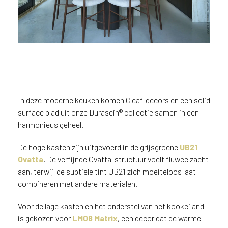
n
?
V
o
o
r
e
e
n
In deze moderne keuken komen Cleaf-decors en een solid
o
surface blad uit onze Durasein® collectie samen in een
p
harmonieus geheel.
t
i
De hoge kasten zijn uitgevoerd in de grijsgroene
UB21
m
Ovatta
. De verfijnde Ovatta-structuur voelt fluweelzacht
a
aan, terwijl de subtiele tint UB21 zich moeiteloos laat
l
combineren met andere materialen.
e
Keuken met hoge kasten in
s
groengrijze UB21 Ovatta, lage
Voor de lage kasten en het onderstel van het kookeiland
e
kasten in houtdecor LM08
is gekozen voor
LM08 Matrix
, een decor dat de warme
r
Matrix en een solid surface