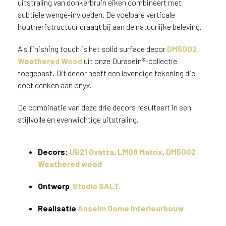
uitstraling van donkerbruin eiken combineert met
werkblad in DM5002 Weathered
v
Wood met onyx tekening
subtiele wengé-invloeden. De voelbare verticale
i
c
houtnerfstructuur draagt bij aan de natuurlijke beleving.
e
r
Als finishing touch is het solid surface decor
DM5002
a
Weathered Wood
uit onze Durasein®-collectie
d
toegepast. Dit decor heeft een levendige tekening die
e
doet denken aan onyx.
n
w
De combinatie van deze drie decors resulteert in een
i
stijlvolle en evenwichtige uitstraling.
j
j
e
Decors
:
UB21 Ovatta
,
LM08 Matrix
,
DM5002
a
Weathered wood
a
n
Ontwerp
Studio SALT.
d
e
Realisatie
Anselm Oome Interieurbouw
D