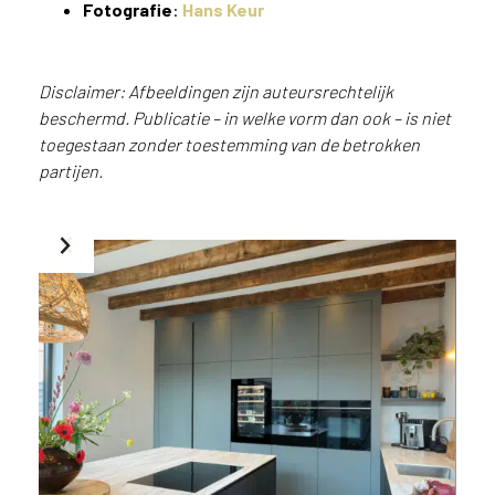
e
Fotografie
:
Hans Keur
c
o
L
Disclaimer: Afbeeldingen zijn auteursrechtelijk
e
beschermd. Publicatie – in welke vorm dan ook – is niet
g
toegestaan zonder toestemming van de betrokken
n
o
partijen.
w
e
b
s
i
t
e
t
e
g
e
b
r