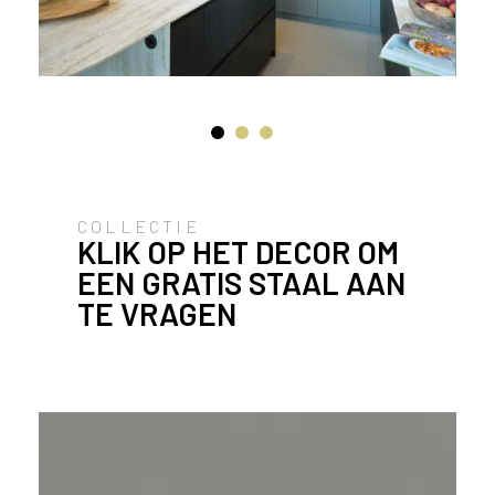
u
i
k
e
n
v
a
n
h
COLLECTIE
e
KLIK OP HET DECOR OM
t
EEN GRATIS STAAL AAN
l
TE VRAGEN
a
n
d
w
a
a
r
j