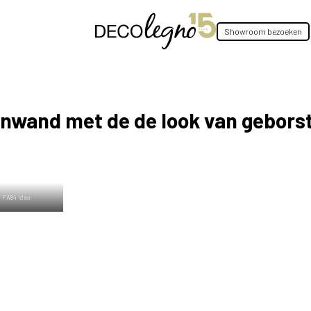
Showroom bezoeken
tenwand met de de look van gebors
 FA84 Idea