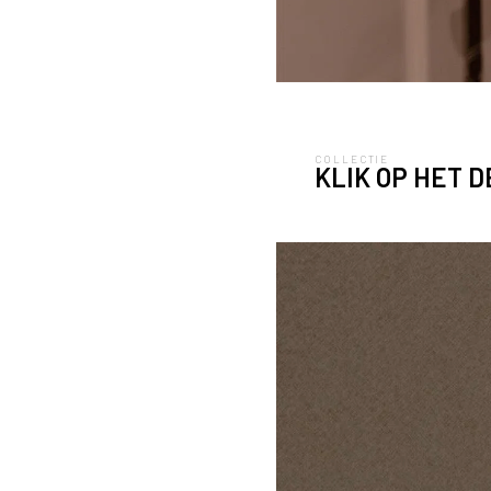
COLLECTIE
KLIK OP HET 
Maatwerk Kastenwand uitgevoerd in