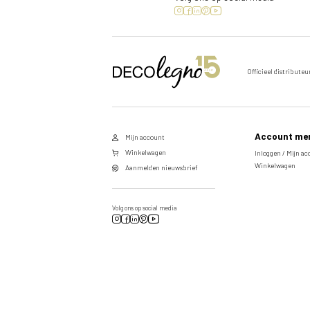
Officieel distributeu
Account me
Mijn account
Winkelwagen
Inloggen / Mijn a
Winkelwagen
Aanmelden nieuwsbrief
Volg ons op social media