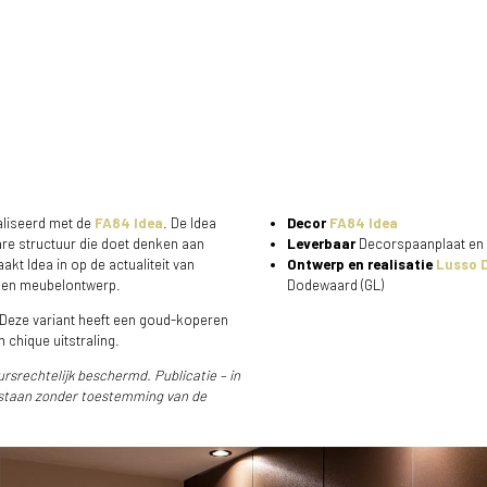
ealiseerd met de
FA84 Idea
. De Idea
Decor
FA84 Idea
are structuur die doet denken aan
Leverbaar
Decorspaanplaat en
kt Idea in op de actualiteit van
Ontwerp en realisatie
Lusso D
w en meubelontwerp.
Dodewaard (GL)
. Deze variant heeft een goud-koperen
 chique uitstraling.
ursrechtelijk beschermd. Publicatie – in
estaan zonder toestemming van de