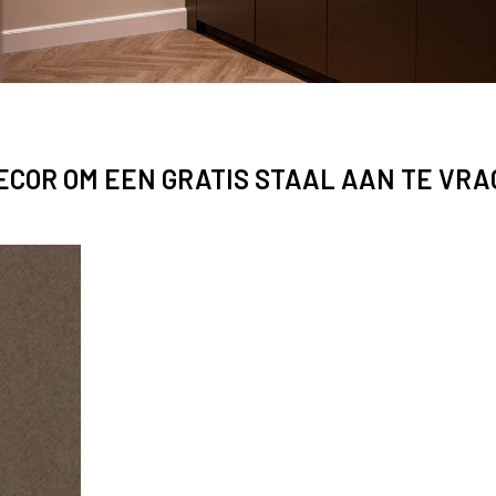
DECOR OM EEN GRATIS STAAL AAN TE VR
 FA84 Idea