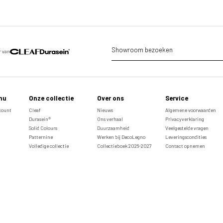
Showroom bezoeken
r van
nu
Onze collectie
Over ons
Service
ccount
Cleaf
Nieuws
Algemene voorwaarden
Durasein®
Ons verhaal
Privacyverklaring
Solid Colours
Duurzaamheid
Veelgestelde vragen
Patternine
Werken bij DecoLegno
Leveringscondities
Volledige collectie
Collectieboek 2026-2027
Contact opnemen