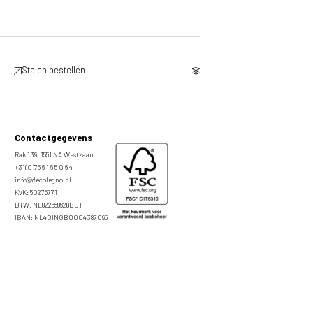
Stalen bestellen
Contactgegevens
Rak 139, 1551 NA Westzaan
+31(0)75 6 1 6 5 0 6 4
info@decolegno.nl
KvK: 50275771
BTW: NL822658628B01
IBAN: NL40INGB0004387095