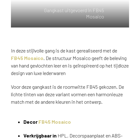
n
Gangkast uitgevoerd in FB45
?
Mosaico
V
o
o
r
e
In deze stijlvolle gang is de kast gerealiseerd met de
e
FB45 Mosaico
. De structuur Mosaico geeft de beleving
n
van hand gevlochten leer en is geïnspireerd op het tijdloze
o
design van luxe lederwaren
p
t
Voor deze gangkast is de roomwitte FB45 gekozen. De
i
lichte tinten van deze variant vormen een harmonieuze
m
a
match met de andere kleuren in het ontwerp.
l
e
Decor
FB45 Mosaico
s
e
Verkrijgbaar in
HPL, Decorspaanplaat en ABS-
r