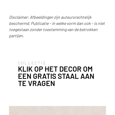
i
j
g
Disclaimer: Afbeeldingen zijn auteursrechtelijk
e
beschermd. Publicatie – in welke vorm dan ook – is niet
v
toegestaan zonder toestemming van de betrokken
e
Gangkast uitgevoerd in FB45
partijen.
s
Mosaico
t
i
g
d
COLLECTIE
b
KLIK OP HET DECOR OM
e
EEN GRATIS STAAL AAN
n
t
TE VRAGEN
.
B
e
l
g
i