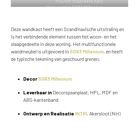
Houten maatwerk kast
n
uitgevoerd in S083 Millenium
?
V
o
Deze wandkast heeft een Scandinavische uitstraling en
o
is het verbindende element tussen het woon- en het
r
slaapgedeelte in deze woning. Het multifunctionele
e
wandmeubel is uitgevoerd in
S083 Millenium
, en heeft
e
de typische tekening van geschuurd grenen.
n
o
p
Decor
S083 Millenium
t
i
Leverbaar in
Decorspaanplaat, HPL, MDF en
m
ABS-kantenband
a
l
Ontwerp en Realisatie
INTRI
, Akersloot (NH)
e
s
e
r