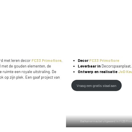
rd met leren decor
FC33 Primofiore
.
Decor
FC33 Primofiore
l met de gouden elementen, de
Leverbaar in
Decorspaanplaat,
de ruimte een royale uitstraling. De
Ontwerp en realisatie
JvD Ke
ok op zijn plek. Een gaaf project van
Vraag een gratis staal aan
Badkamermeubel uitgevoerd in FC33 Prim