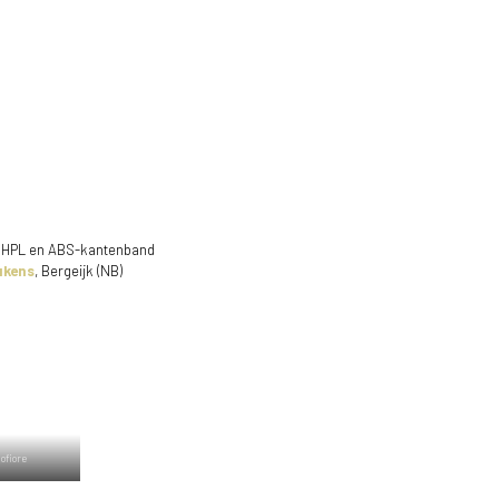
 HPL en ABS-kantenband
ukens
, Bergeijk (NB)
ofiore