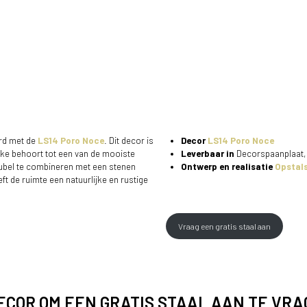
rd met de
LS14 Poro Noce
. Dit decor is
Decor
LS14 Poro Noce
lke behoort tot een van de mooiste
Leverbaar in
Decorspaanplaat,
ubel te combineren met een stenen
Ontwerp en realisatie
Opstals
eft de ruimte een natuurlijke en rustige
Vraag een gratis staal aan
DECOR OM EEN GRATIS STAAL AAN TE VR