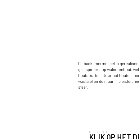
Dit badkamermeubel is gerealisee
geïnspireerd op walnotenhout, we
houtsoorten. Door het houten me
wastafel en de muur in pleister, he
sfeer.
COLLECTIE
KLIK OP HET 