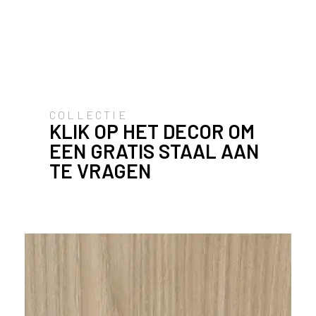
u
i
k
e
n
v
a
COLLECTIE
n
KLIK OP HET DECOR OM
h
EEN GRATIS STAAL AAN
e
TE VRAGEN
t
l
a
n
d
w
a
a
r
j