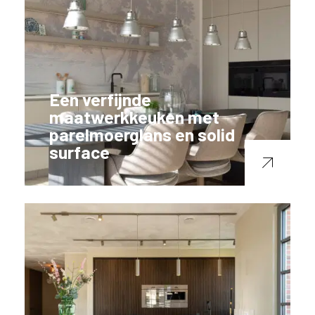
Een verfijnde
maatwerkkeuken met
parelmoerglans en solid
surface