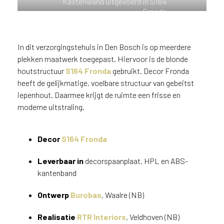
Kastenwand uitgevoerd in S164
n
Fronda
?
V
o
In dit verzorgingstehuis in Den Bosch is op meerdere
o
plekken maatwerk toegepast. Hiervoor is de blonde
r
houtstructuur
S164 Fronda
gebruikt. Decor Fronda
e
heeft de gelijkmatige, voelbare structuur van gebeitst
e
iepenhout. Daarmee krijgt de ruimte een frisse en
n
moderne uitstraling.
o
p
t
Decor
S164 Fronda
i
m
Leverbaar in
decorspaanplaat, HPL en ABS-
a
kantenband
l
e
Ontwerp
Burobas
, Waalre (NB)
s
e
Realisatie
RTR Interiors
, Veldhoven (NB)
r