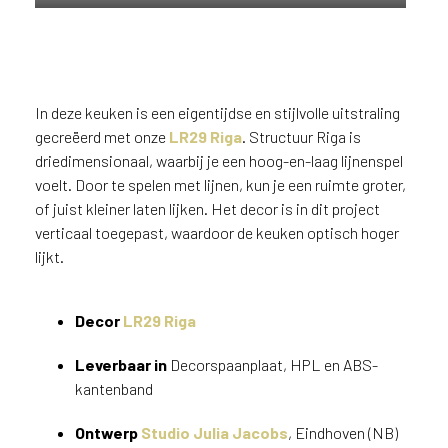
n
?
V
o
o
In deze keuken is een eigentijdse en stijlvolle uitstraling
r
gecreëerd met onze
LR29 Riga
. Structuur Riga is
e
driedimensionaal, waarbij je een hoog-en-laag lijnenspel
e
voelt. Door te spelen met lijnen, kun je een ruimte groter,
n
of juist kleiner laten lijken. Het decor is in dit project
o
verticaal toegepast, waardoor de keuken optisch hoger
p
lijkt.
t
i
m
Decor
LR29 Riga
a
l
Leverbaar in
Decorspaanplaat, HPL en ABS-
e
kantenband
s
e
Ontwerp
Studio Julia Jacobs
, Eindhoven (NB)
r