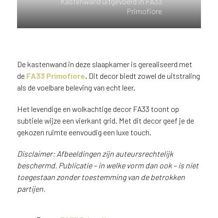
Kastenwand uitgevoerd in FA33
n
Primofiore
?
V
o
o
r
De kastenwand in deze slaapkamer is gerealiseerd met
e
de
FA33 Primofiore
. Dit decor biedt zowel de uitstraling
e
als de voelbare beleving van echt leer.
n
o
Het levendige en wolkachtige decor FA33 toont op
p
subtiele wijze een vierkant grid. Met dit decor geef je de
t
gekozen ruimte eenvoudig een luxe touch.
i
m
Disclaimer: Afbeeldingen zijn auteursrechtelijk
a
beschermd. Publicatie – in welke vorm dan ook – is niet
l
toegestaan zonder toestemming van de betrokken
e
partijen.
s
e
r