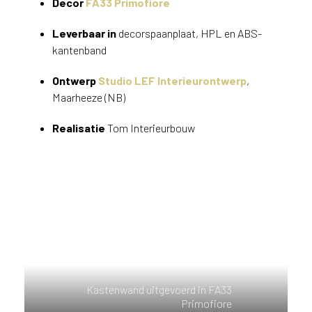
Decor
FA33 Primofiore
v
i
Leverbaar in
decorspaanplaat, HPL en ABS-
c
kantenband
e
r
Ontwerp
Studio LEF Interieurontwerp
,
a
Maarheeze (NB)
d
e
Realisatie
Tom Interieurbouw
n
w
i
j
j
e
a
a
n
d
e
Kastenwand uitgevoerd in FA33
D
Primofiore