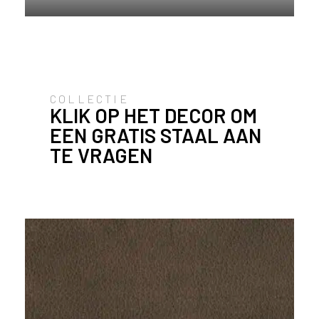
e
c
o
L
e
g
n
COLLECTIE
KLIK OP HET DECOR OM
o
w
EEN GRATIS STAAL AAN
e
TE VRAGEN
b
s
i
t
e
t
e
g
e
b
r