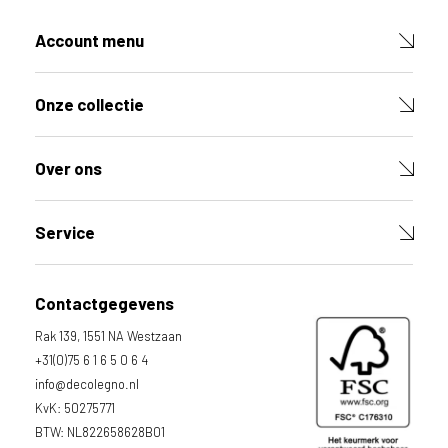
Account menu
Onze collectie
Over ons
Service
Contactgegevens
Rak 139, 1551 NA Westzaan
+31(0)75 6 1 6 5 0 6 4
info@decolegno.nl
KvK: 50275771
BTW: NL822658628B01