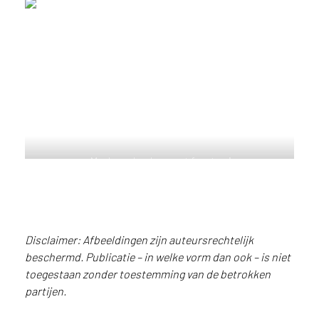
e
c
o
L
e
g
n
o
w
e
b
Moderne keuken met fronten in
s
het houtdecor S173 Corteccia,
i
een synchroon structuur
geïnspireerd op kastanjehout.
t
e
t
Disclaimer: Afbeeldingen zijn auteursrechtelijk
e
beschermd. Publicatie – in welke vorm dan ook – is niet
g
toegestaan zonder toestemming van de betrokken
e
partijen.
b
r