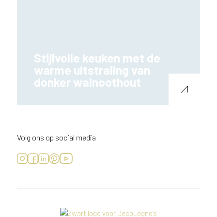
Stijlvolle keuken met de
warme uitstraling van
donker walnoothout
Volg ons op social media