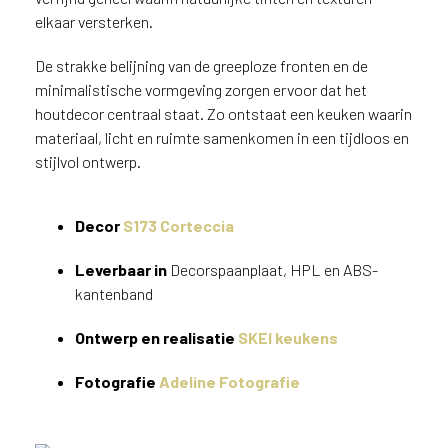
v
elkaar versterken.
i
c
De strakke belijning van de greeploze fronten en de
e
minimalistische vormgeving zorgen ervoor dat het
r
houtdecor centraal staat. Zo ontstaat een keuken waarin
a
materiaal, licht en ruimte samenkomen in een tijdloos en
d
stijlvol ontwerp.
e
n
w
Decor
S173 Corteccia
i
j
Leverbaar in
Decorspaanplaat, HPL en ABS-
j
kantenband
e
a
Ontwerp en realisatie
SKEI keukens
a
n
Fotografie
Adeline Fotografie
d
e
D