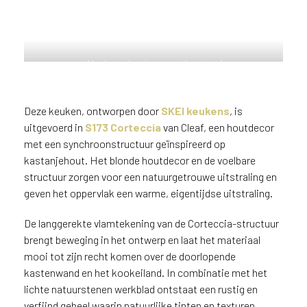
n
?
V
o
Moderne keuken met fronten in
o
het houtdecor S173 Corteccia,
r
een synchroon structuur
e
geïnspireerd op kastanjehout.
Deze keuken, ontworpen door
SKEI keukens
, is
e
uitgevoerd in
S173 Corteccia
van Cleaf, een houtdecor
n
met een synchroonstructuur geïnspireerd op
o
kastanjehout. Het blonde houtdecor en de voelbare
p
structuur zorgen voor een natuurgetrouwe uitstraling en
t
i
geven het oppervlak een warme, eigentijdse uitstraling.
m
a
De langgerekte vlamtekening van de Corteccia-structuur
l
brengt beweging in het ontwerp en laat het materiaal
e
mooi tot zijn recht komen over de doorlopende
s
kastenwand en het kookeiland. In combinatie met het
e
lichte natuurstenen werkblad ontstaat een rustig en
r
verfijnd geheel waarin natuurlijke tinten en texturen