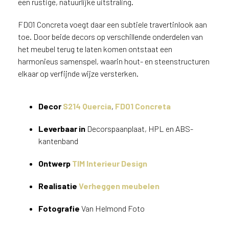
een rustige, natuurlijke uitstraling.
v
i
FD01 Concreta voegt daar een subtiele travertinlook aan
c
toe. Door beide decors op verschillende onderdelen van
e
het meubel terug te laten komen ontstaat een
r
a
harmonieus samenspel, waarin hout- en steenstructuren
d
elkaar op verfijnde wijze versterken.
e
n
w
Decor
S214 Quercia
,
FD01 Concreta
i
j
Leverbaar in
Decorspaanplaat, HPL en ABS-
j
kantenband
e
a
Ontwerp
TIM Interieur Design
a
n
Realisatie
Verheggen meubelen
d
e
Fotografie
Van Helmond Foto
D