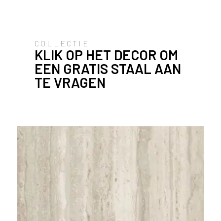
ë
o
f
N
COLLECTIE
KLIK OP HET DECOR OM
e
d
EEN GRATIS STAAL AAN
e
TE VRAGEN
r
l
a
n
d
?