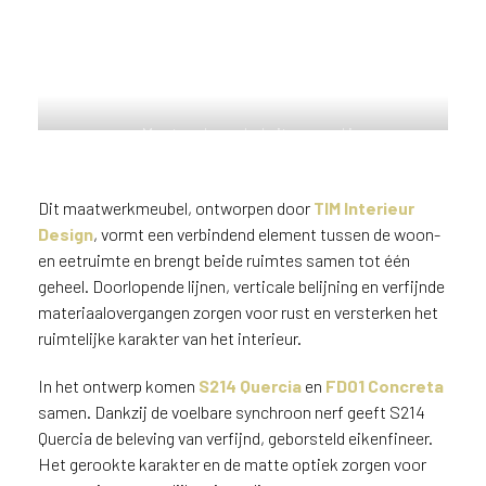
n
?
V
o
o
Maatwerkmeubel uitgevoerd in
r
gerookt eikenlook decor S214
e
Quercia en travertinlook FD01
e
Concreta
Dit maatwerkmeubel, ontworpen door
TIM Interieur
n
o
Design
, vormt een verbindend element tussen de woon-
p
en eetruimte en brengt beide ruimtes samen tot één
t
geheel. Doorlopende lijnen, verticale belijning en verfijnde
i
materiaalovergangen zorgen voor rust en versterken het
m
ruimtelijke karakter van het interieur.
a
l
In het ontwerp komen
S214 Quercia
en
FD01 Concreta
e
samen. Dankzij de voelbare synchroon nerf geeft S214
s
Quercia de beleving van verfijnd, geborsteld eikenfineer.
e
Het gerookte karakter en de matte optiek zorgen voor
r