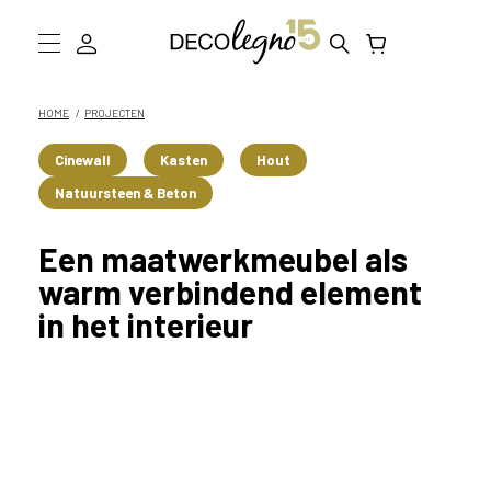
W
a
a
Collectie
HOME
PROJECTEN
r
m
Inspiratie
Cinewall
Kasten
Hout
o
Natuursteen & Beton
g
Informatie
e
n
D
Een maatwerkmeubel als
w
warm verbindend element
e
Showroom bezoeken
in het interieur
j
o
Stalen bestellen
u
h
e
l
p
e