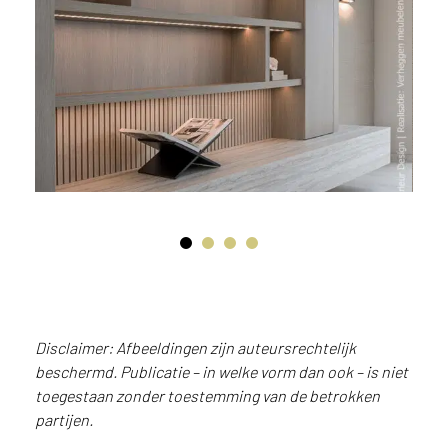
i
j
g
e
v
e
s
t
i
g
d
b
e
n
t
.
Disclaimer: Afbeeldingen zijn auteursrechtelijk
B
beschermd. Publicatie – in welke vorm dan ook – is niet
e
toegestaan zonder toestemming van de betrokken
l
partijen.
g
i