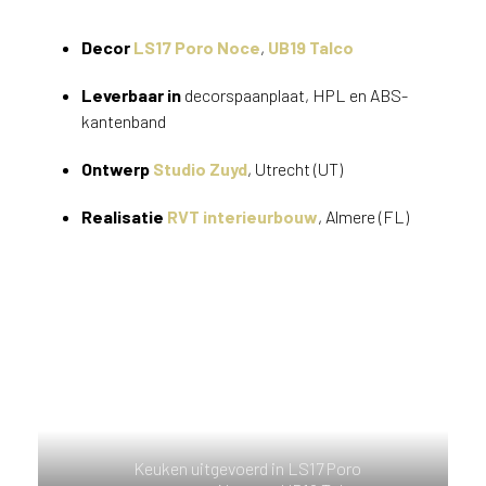
v
i
Decor
LS17 Poro Noce
,
UB19 Talco
c
e
Leverbaar in
decorspaanplaat, HPL en ABS-
r
kantenband
a
d
Ontwerp
Studio Zuyd
, Utrecht (UT)
e
n
Realisatie
RVT interieurbouw
, Almere (FL)
w
i
j
j
e
a
a
n
d
e
D
Keuken uitgevoerd in LS17 Poro