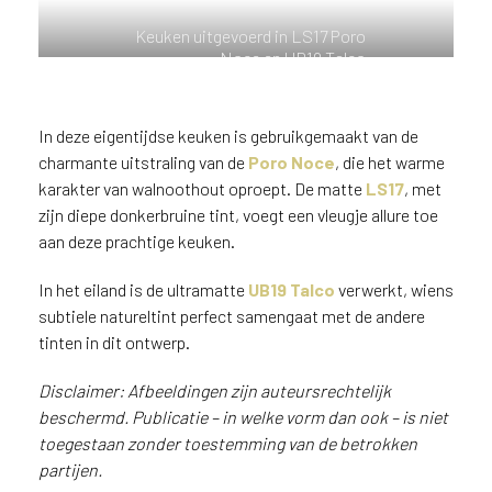
n
Keuken uitgevoerd in LS17 Poro
?
Noce en UB19 Talco
V
o
o
In deze eigentijdse keuken is gebruikgemaakt van de
r
charmante uitstraling van de
Poro Noce
, die het warme
e
e
karakter van walnoothout oproept. De matte
LS17
, met
n
zijn diepe donkerbruine tint, voegt een vleugje allure toe
o
aan deze prachtige keuken.
p
t
In het eiland is de ultramatte
UB19 Talco
verwerkt, wiens
i
subtiele natureltint perfect samengaat met de andere
m
tinten in dit ontwerp.
a
l
Disclaimer: Afbeeldingen zijn auteursrechtelijk
e
beschermd. Publicatie – in welke vorm dan ook – is niet
s
toegestaan zonder toestemming van de betrokken
e
partijen.
r