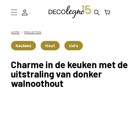
W
a
a
Collectie
HOME
PROJECTEN
r
m
Inspiratie
Keukens
Hout
Uni's
o
g
Informatie
Charme in de keuken met de
e
n
D
uitstraling van donker
w
walnoothout
e
Showroom bezoeken
j
o
Stalen bestellen
u
h
e
l
p
e