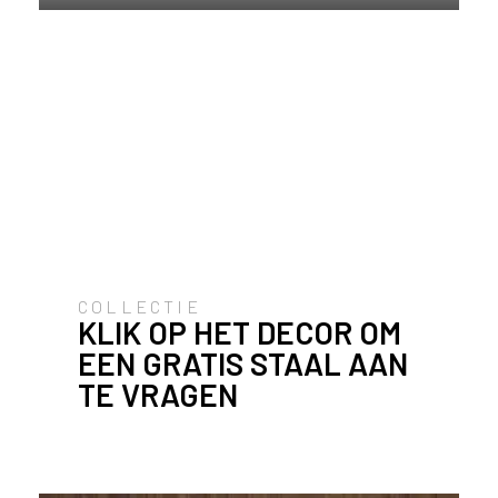
u
i
k
e
n
v
a
n
h
e
t
l
COLLECTIE
a
KLIK OP HET DECOR OM
n
EEN GRATIS STAAL AAN
d
w
TE VRAGEN
a
a
r
j