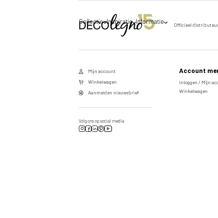
Collectie
Inspiratie
Informatie
Officieel distributeu
Waar mogen we jou helpen?
Voor een optimale service raden wij je aan de
DecoLegno website te gebruiken van het land
waar jij gevestigd bent. België of Nederland?
Account me
Mijn account
Winkelwagen
Inloggen / Mijn a
Winkelwagen
Aanmelden nieuwsbrief
Volg ons op social media