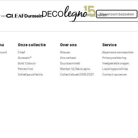
Showroom bezoeken
Showroom bezoeken
r van
nu
Onze collectie
Over ons
Service
ccount
Cleaf
Nieuws
Algemene voorwaarden
Durasein®
Ons verhaal
Privacyverklaring
Solid Colours
Duurzaamheid
Veelgestelde vragen
Patternine
Werken bij DecoLegno
Leveringscondities
Volledige collectie
Collectieboek 2026-2027
Contact opnemen