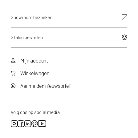
s
e
Showroom bezoeken
r
v
i
Stalen bestellen
c
e
r
a
Mijn account
d
Winkelwagen
e
n
Aanmelden nieuwsbrief
w
i
j
j
Volg ons op social media
e
a
a
n