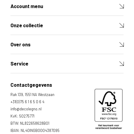
d
Account menu
e
D
e
Onze collectie
c
o
L
Over ons
e
g
n
Service
o
w
e
Contactgegevens
b
Rak 139, 1551 NA Westzaan
s
i
+31(0)75 6 1 6 5 0 6 4
t
info@decolegno.nl
e
KvK: 50275771
t
BTW: NL822658628B01
e
IBAN: NL40INGB0004387095