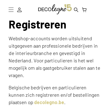
Registreren
Collectie
W
Inspiratie
a
Webshop-accounts worden uitsluitend
a
uitgegeven aan professionele bedrijven in
r
Informatie
m
de interieurbranche en gevestigd in
D
o
Nederland. Voor particulieren is het wel
g
mogelijk om als gastgebruiker stalen aan te
e
Showroom bezoeken
n
vragen.
w
Stalen bestellen
e
Belgische bedrijven en particulieren
j
kunnen zich registreren en/of bestellingen
o
u
plaatsen op
decolegno.be
.
h