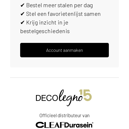
✔ Bestel meer stalen per dag
s
e
✔ Stel een favorietenlijst samen
r
✔ Krijg inzicht in je
v
bestelgeschiedenis
i
c
e
r
Account aanmaken
a
d
e
n
w
i
j
j
e
a
Officieel distributeur van
a
n