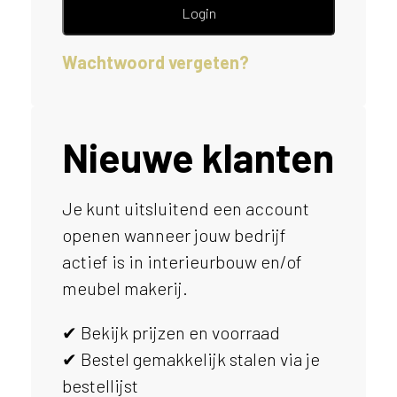
e
Login
l
p
Wachtwoord vergeten?
e
n
?
V
o
Nieuwe klanten
o
r
e
Je kunt uitsluitend een account
e
openen wanneer jouw bedrijf
n
o
actief is in interieurbouw en/of
p
meubel makerij.
t
i
✔ Bekijk prijzen en voorraad
m
a
✔ Bestel gemakkelijk stalen via je
l
bestellijst
e