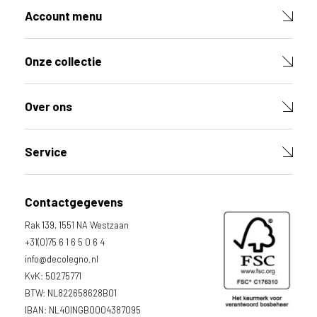
g
Account menu
e
b
r
Onze collectie
u
i
k
Over ons
e
n
v
Service
a
n
h
Contactgegevens
e
t
Rak 139, 1551 NA Westzaan
l
+31(0)75 6 1 6 5 0 6 4
a
info@decolegno.nl
n
KvK: 50275771
d
BTW: NL822658628B01
w
IBAN: NL40INGB0004387095
a