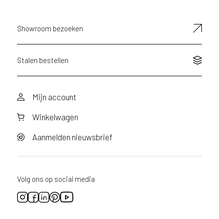
d
e
D
Showroom bezoeken
e
c
o
Stalen bestellen
L
e
g
Mijn account
n
o
Winkelwagen
w
e
Aanmelden nieuwsbrief
b
s
i
t
Volg ons op social media
e
t
e