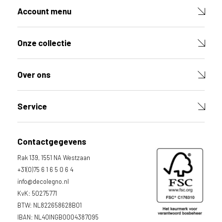
g
Account menu
e
b
r
Onze collectie
u
i
k
Over ons
e
n
v
Service
a
n
h
Contactgegevens
e
t
Rak 139, 1551 NA Westzaan
l
+31(0)75 6 1 6 5 0 6 4
a
info@decolegno.nl
n
KvK: 50275771
d
BTW: NL822658628B01
w
IBAN: NL40INGB0004387095
a