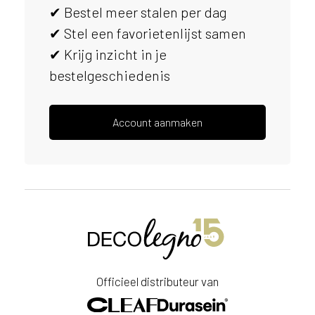
✔ Bestel meer stalen per dag
s
e
✔ Stel een favorietenlijst samen
r
✔ Krijg inzicht in je
v
bestelgeschiedenis
i
c
e
r
Account aanmaken
a
d
e
n
w
i
j
j
e
a
Officieel distributeur van
a
n