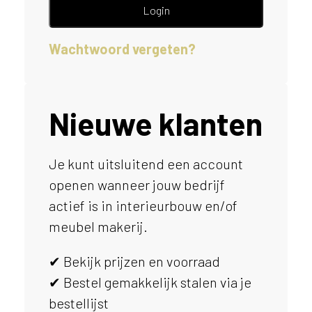
e
Login
l
p
Wachtwoord vergeten?
e
n
?
V
o
Nieuwe klanten
o
r
e
Je kunt uitsluitend een account
e
openen wanneer jouw bedrijf
n
o
actief is in interieurbouw en/of
p
meubel makerij.
t
i
✔ Bekijk prijzen en voorraad
m
a
✔ Bestel gemakkelijk stalen via je
l
bestellijst
e