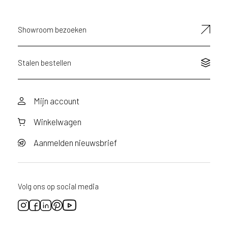
d
e
D
Showroom bezoeken
e
c
o
Stalen bestellen
L
e
g
Mijn account
n
o
Winkelwagen
w
e
Aanmelden nieuwsbrief
b
s
i
t
Volg ons op social media
e
t
e