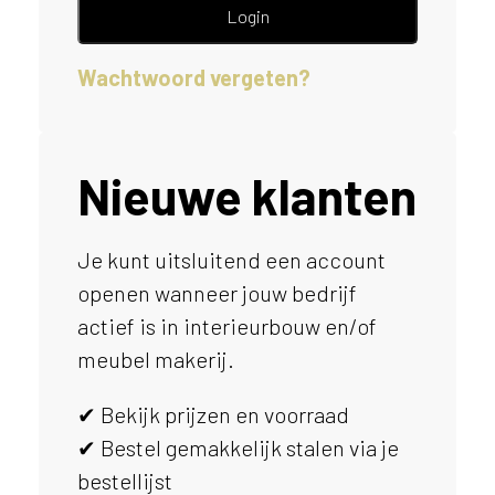
e
Login
l
p
Wachtwoord vergeten?
e
n
?
V
o
Nieuwe klanten
o
r
e
Je kunt uitsluitend een account
e
openen wanneer jouw bedrijf
n
o
actief is in interieurbouw en/of
p
meubel makerij.
t
i
✔ Bekijk prijzen en voorraad
m
a
✔ Bestel gemakkelijk stalen via je
l
bestellijst
e