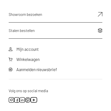
d
e
D
Showroom bezoeken
e
c
o
Stalen bestellen
L
e
g
Mijn account
n
o
Winkelwagen
w
e
Aanmelden nieuwsbrief
b
s
i
t
Volg ons op social media
e
t
e