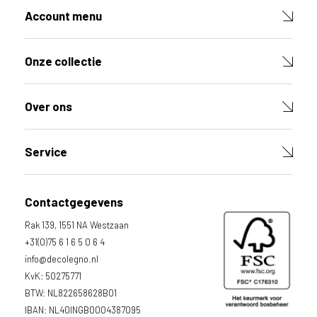
g
Account menu
e
b
r
Onze collectie
u
i
k
Over ons
e
n
v
Service
a
n
h
Contactgegevens
e
t
Rak 139, 1551 NA Westzaan
l
+31(0)75 6 1 6 5 0 6 4
a
info@decolegno.nl
n
KvK: 50275771
d
BTW: NL822658628B01
w
IBAN: NL40INGB0004387095
a