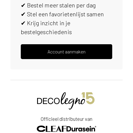
✔ Bestel meer stalen per dag
s
e
✔ Stel een favorietenlijst samen
r
✔ Krijg inzicht in je
v
bestelgeschiedenis
i
c
e
r
Account aanmaken
a
d
e
n
w
i
j
j
e
a
Officieel distributeur van
a
n