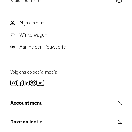
Stalen bestellen
v
i
c
e
Mijn account
r
Winkelwagen
a
d
Aanmelden nieuwsbrief
e
n
w
i
Volg ons op social media
j
j
e
a
a
Account menu
n
d
e
Onze collectie
D