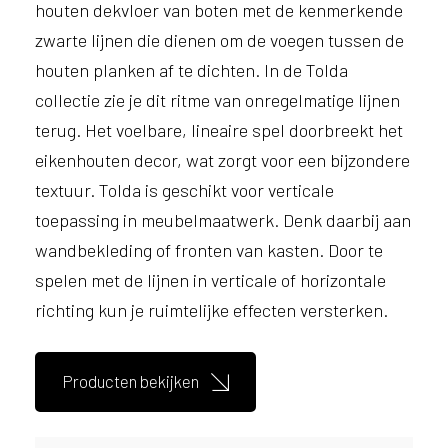
e
houten dekvloer van boten met de kenmerkende
l
zwarte lijnen die dienen om de voegen tussen de
p
houten planken af ​​te dichten. In de Tolda
e
n
collectie zie je dit ritme van onregelmatige lijnen
?
terug. Het voelbare, lineaire spel doorbreekt het
V
eikenhouten decor, wat zorgt voor een bijzondere
o
o
textuur. Tolda is geschikt voor verticale
r
toepassing in meubelmaatwerk. Denk daarbij aan
e
e
wandbekleding of fronten van kasten. Door te
n
spelen met de lijnen in verticale of horizontale
o
richting kun je ruimtelijke effecten versterken.
p
t
i
m
Producten bekijken
a
l
e