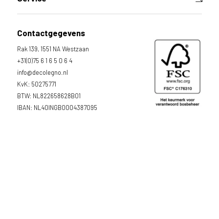
Contactgegevens
Rak 139, 1551 NA Westzaan
+31(0)75 6 1 6 5 0 6 4
info@decolegno.nl
KvK: 50275771
BTW: NL822658628B01
IBAN: NL40INGB0004387095