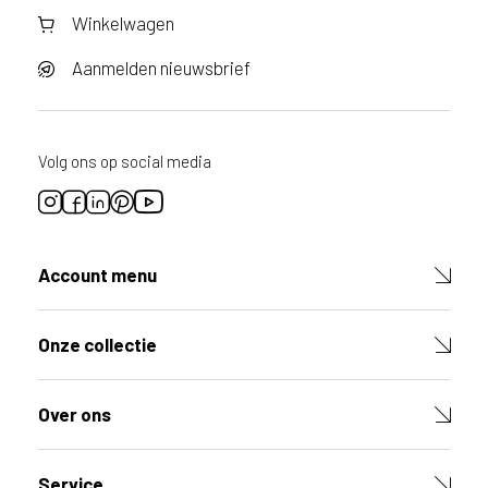
e
Winkelwagen
l
g
Aanmelden nieuwsbrief
i
ë
o
f
Volg ons op social media
N
e
d
e
r
Account menu
l
a
Onze collectie
n
d
?
Over ons
Service