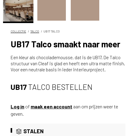
n
?
V
o
o
COLLECTIE
TALCO
UB17 TALCO
r
UB17 Talco smaakt naar meer
e
e
Een kleur als chocolademousse, dat is de UB17. De Talco
n
structuur van Cleaf is glad en heeft een ultra matte finish.
o
Voor een neutrale basis in ieder interieurproject.
p
t
i
UB17
TALCO BESTELLEN
m
a
l
Log in
of
maak een account
aan om prijzen weer te
e
geven.
s
e
STALEN
r