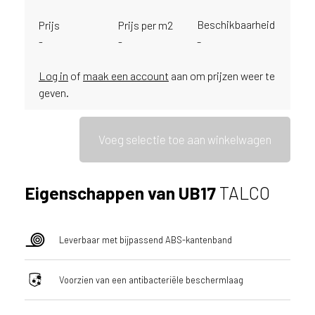
ë
Beschikbaarheid
Prijs
Prijs per m2
o
-
-
-
f
N
Log in
of
maak een account
aan om prijzen weer te
e
d
geven.
e
r
l
Voeg selectie toe aan winkelwagen
a
n
d
Eigenschappen van UB17
TALCO
?
Leverbaar met bijpassend ABS-kantenband
Voorzien van een antibacteriële beschermlaag