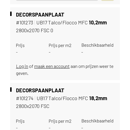
e
c
o
DECORSPAANPLAAT
L
#101273
|
UB17 Talco/Fiocco MFC
10,
2mm
e
2800x2070 FSC 0
g
n
o
Beschikbaarheid
Prijs
Prijs per m2
w
-
-
-
e
b
Log in
of
maak een account
aan om prijzen weer te
s
geven.
i
t
e
DECORSPAANPLAAT
t
#101274
|
UB17 Talco/Fiocco MFC
18,
2mm
e
2800x2070 FSC
g
e
Beschikbaarheid
Prijs
Prijs per m2
b
-
r
-
-