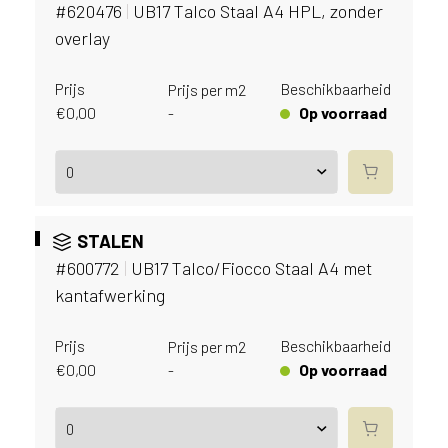
v
#620476
|
UB17 Talco Staal A4 HPL, zonder
i
overlay
c
e
Prijs
Beschikbaarheid
Prijs per m2
r
€
0,00
Op voorraad
-
a
d
e
n
w
i
STALEN
j
#600772
|
UB17 Talco/Fiocco Staal A4 met
j
kantafwerking
e
a
a
Prijs
Beschikbaarheid
Prijs per m2
n
€
0,00
Op voorraad
-
d
e
D