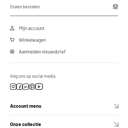
r
a
Stalen bestellen
a
g
d
Mijn account
o
o
Winkelwagen
r
v
o
Aanmelden nieuwsbrief
o
r
d
i
Volg ons op social media
t
p
r
o
d
Account menu
u
c
t
Onze collectie