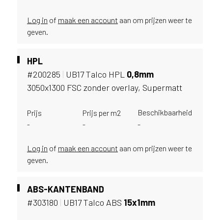
u
i
Log in
of
maak een account
aan om prijzen weer te
k
geven.
e
n
HPL
v
a
#200285
|
UB17 Talco HPL
0,
8mm
n
3050x1300 FSC zonder overlay, Supermatt
h
e
Beschikbaarheid
Prijs
Prijs per m2
t
-
-
-
l
a
n
Log in
of
maak een account
aan om prijzen weer te
d
geven.
w
a
ABS-KANTENBAND
a
r
#303180
|
UB17 Talco ABS
15x1mm
j