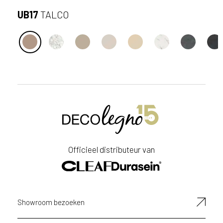
UB17
TALCO
S
t
u
u
r
Officieel distributeur van
e
e
n
a
a
Showroom bezoeken
n
v