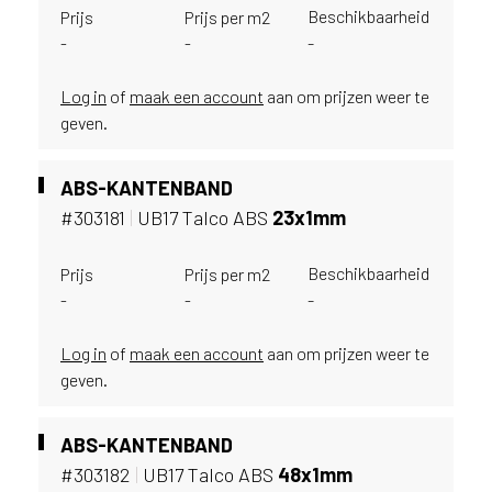
i
Beschikbaarheid
Prijs
Prijs per m2
j
-
-
-
g
e
Log in
of
maak een account
aan om prijzen weer te
v
geven.
e
s
t
ABS-KANTENBAND
i
#303181
|
UB17 Talco ABS
23x1mm
g
d
b
Beschikbaarheid
Prijs
Prijs per m2
e
-
-
-
n
t
Log in
of
maak een account
aan om prijzen weer te
.
geven.
B
e
l
ABS-KANTENBAND
g
#303182
|
UB17 Talco ABS
48x1mm
i